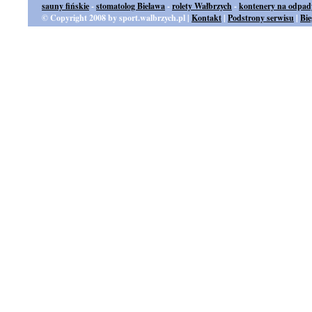
sauny fińskie
-
stomatolog Bielawa
-
rolety Wałbrzych
-
kontenery na odpad
© Copyright 2008 by sport.walbrzych.pl |
Kontakt
|
Podstrony serwisu
|
Bi