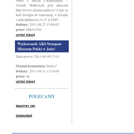
video z meczu Chojniczanka –
Górnik Wałbrzych pod adresem
http://www.chojniczanka.tv/ Cena za
kod dostępu do transmisji: 4 zł karta
i mikropłatności; 6,15 zł SMS
dodany:
2011.08.27 15:06:03
przez:
MKS1930
czytaj więcej
Wychowanek AKS Strzegom
Mistrzem Polski w Judo!
Data newsa: 2011-04-09 23:01
Ostatni komentarz:
brawo!
dodany:
2011.04.11 13:24:09
przez:
on
czytaj więcej
POLECAMY
maszyny cnc
taśmociągi