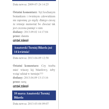
Data newsa: 2009-07-24 14:25
Ostatni komentarz:
był kochanym
bratankiem i świetnym człowiekiem
nie zapomnę go nigdy dlatego cieszę
że istnieje memoriał bo chociaż tak
jest czczona pamięć o nim
dodany:
2013.09.02 14:17:04
przez:
danuta
czytaj więcej
Amatorski Turniej Bilarda już
14 kwietnia!
Data newsa: 2013-04-09 12:58
Ostatni komentarz:
Czy trzeba
mieć własny kij bilardowy, żeby
wziąć udział w turnieju???
dodany:
2013.04.09 13:13:16
przez:
nerq
czytaj więcej
10 marca Amatorski Turniej
Bilarda
Data newsa: 2013-03-04 09:07