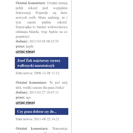
Ostatni komentarz:
Ostatni turniej
pobił rekord pod względem
frekwencji. Pojawiło się dużo
nowych osób. Mam nadzieję, że i
tym razem padnie rekord.
Dziewiątka to bardzo widowiskowa
odmiana bilarda, więc będzie na co
popatrzyć.
dodany:
2013.03.05 08:23:53
przez:
jugde
czytaj więcej
Józef Żuk najstarszy czynny
wałbrzyski maratończyk
Data newsa: 2008-12-08 11:12
Ostatni komentarz:
To jest mój
idol, wielki szacun dla pana Józka!
dodany:
2013.02.27 18:47:11
przez:
aga
czytaj więcej
Czy grasz dobrze czy źle...
Data newsa: 2011-08-22 14:21
Ostatni komentarz:
Transmisja