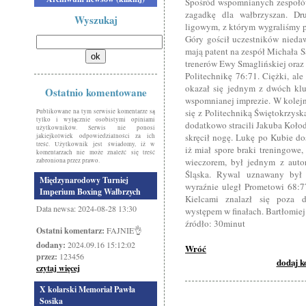
Spośród wspomnianych zespołów
zagadkę dla wałbrzyszan. 
Wyszukaj
ligowym, z którym wygraliśmy pr
Góry gościł uczestników niedaw
mają patent na zespół Michała S
trenerów Ewy Smaglińskiej ora
Politechnikę 76:71. Ciężki, al
okazał się jednym z dwóch kl
Ostatnio komentowane
wspomnianej imprezie. W kolej
się z Politechniką Świętokrzysk
Publikowane na tym serwisie komentarze są
tylko i wyłącznie osobistymi opiniami
dodatkowo stracili Jakuba Kołod
użytkowników. Serwis nie ponosi
skręcił nogę. Lukę po Kubie do
jakiejkolwiek odpowiedzialności za ich
treść. Użytkownik jest świadomy, iż w
iż miał spore braki treningowe
komentarzach nie może znaleźć się treść
wieczorem, był jednym z auto
zabroniona przez prawo.
Śląska. Rywal uznawany był 
Międzynarodowy Turniej
wyraźnie uległ Prometowi 68:7
Imperium Boxing Wałbrzych
Kielcami znalazł się poza 
Data newsa: 2024-08-28 13:30
występem w finałach. Bartłomie
źródło: 30minut
Ostatni komentarz:
FAJNIE👌
dodany:
2024.09.16 15:12:02
Wróć
przez:
123456
dodaj 
czytaj więcej
X kolarski Memoriał Pawła
Sosika