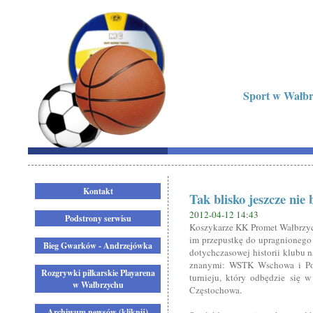
Sport w Wałbrz
Kontakt
Tak blisko jeszcze nie b
2012-04-12 14:43
Podstrony serwisu
Koszykarze KK Promet Wałbrzych
im przepustkę do upragnionego 
Bieg Gwarków - Andrzejówka
dotychczasowej historii klubu 
znanymi: WSTK Wschowa i Pol
Rozgrywki piłkarskie Playarena
turnieju, który odbędzie się 
w Wałbrzychu
Częstochowa.
Archiwum newsów (kliknij)