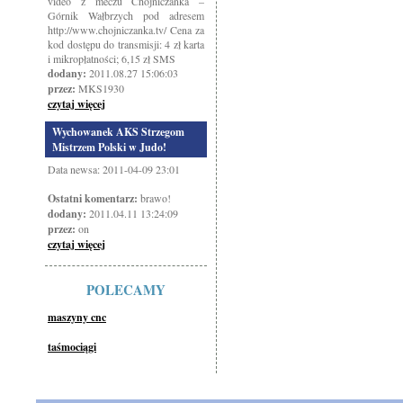
video z meczu Chojniczanka –
Górnik Wałbrzych pod adresem
http://www.chojniczanka.tv/ Cena za
kod dostępu do transmisji: 4 zł karta
i mikropłatności; 6,15 zł SMS
dodany:
2011.08.27 15:06:03
przez:
MKS1930
czytaj więcej
Wychowanek AKS Strzegom
Mistrzem Polski w Judo!
Data newsa: 2011-04-09 23:01
Ostatni komentarz:
brawo!
dodany:
2011.04.11 13:24:09
przez:
on
czytaj więcej
POLECAMY
maszyny cnc
taśmociągi