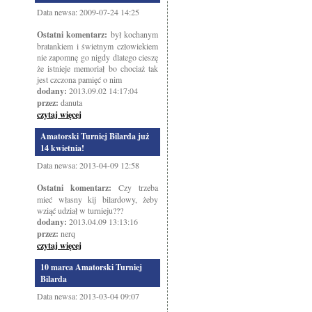
Data newsa: 2009-07-24 14:25
Ostatni komentarz:
był kochanym
bratankiem i świetnym człowiekiem
nie zapomnę go nigdy dlatego cieszę
że istnieje memoriał bo chociaż tak
jest czczona pamięć o nim
dodany:
2013.09.02 14:17:04
przez:
danuta
czytaj więcej
Amatorski Turniej Bilarda już
14 kwietnia!
Data newsa: 2013-04-09 12:58
Ostatni komentarz:
Czy trzeba
mieć własny kij bilardowy, żeby
wziąć udział w turnieju???
dodany:
2013.04.09 13:13:16
przez:
nerq
czytaj więcej
10 marca Amatorski Turniej
Bilarda
Data newsa: 2013-03-04 09:07