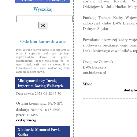
zostali: Oliwer Tokarski, W
Ołdziejewski, Julia Hućko, Mary
Wyszukaj
Funkcję Trenera Kadry Wojew
założyciel klubu BWA Breakers
Dolnym Śląsku.
Powołanie pierwszej kadry woj
Ostatnio komentowane
środowiska breakingowego oraz
i szkoleniowego zawodników re
Publikowane na tym serwisie komentarze są
tylko i wyłącznie osobistymi opiniami
użytkowników. Serwis nie ponosi
Grzegorz Gniwecki
jakiejkolwiek odpowiedzialności za ich
treść. Użytkownik jest świadomy, iż w
BWA Breakers
komentarzach nie może znaleźć się treść
um.bielawa.pl
zabroniona przez prawo.
Międzynarodowy Turniej
Wróć
Imperium Boxing Wałbrzych
dodaj 
Data newsa: 2024-08-28 13:30
Ostatni komentarz:
FAJNIE👌
dodany:
2024.09.16 15:12:02
przez:
123456
czytaj więcej
X kolarski Memoriał Pawła
Sosika