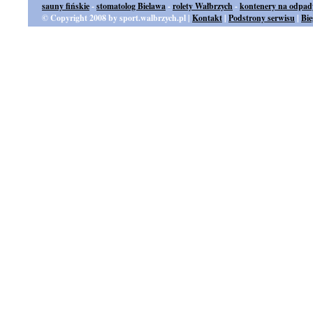
sauny fińskie
-
stomatolog Bielawa
-
rolety Wałbrzych
-
kontenery na odpad
© Copyright 2008 by sport.walbrzych.pl |
Kontakt
|
Podstrony serwisu
|
Bi