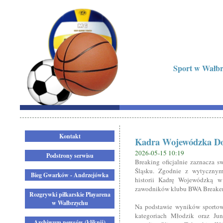
Sport w Wałbrz
Kontakt
Kadra Wojewódzka Do
2026-05-15 10:19
Podstrony serwisu
Breaking oficjalnie zaznacza 
Śląsku. Zgodnie z wytycznym
Bieg Gwarków - Andrzejówka
historii Kadrę Wojewódzką w 
zawodników klubu BWA Breaker
Rozgrywki piłkarskie Playarena
w Wałbrzychu
Na podstawie wyników sportow
kategoriach Młodzik oraz Ju
Archiwum newsów (kliknij)