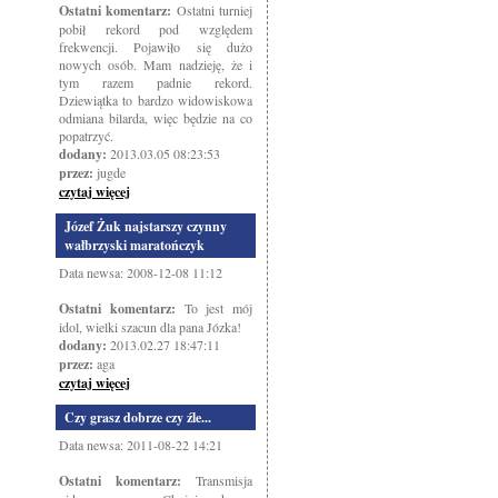
Ostatni komentarz:
Ostatni turniej
pobił rekord pod względem
frekwencji. Pojawiło się dużo
nowych osób. Mam nadzieję, że i
tym razem padnie rekord.
Dziewiątka to bardzo widowiskowa
odmiana bilarda, więc będzie na co
popatrzyć.
dodany:
2013.03.05 08:23:53
przez:
jugde
czytaj więcej
Józef Żuk najstarszy czynny
wałbrzyski maratończyk
Data newsa: 2008-12-08 11:12
Ostatni komentarz:
To jest mój
idol, wielki szacun dla pana Józka!
dodany:
2013.02.27 18:47:11
przez:
aga
czytaj więcej
Czy grasz dobrze czy źle...
Data newsa: 2011-08-22 14:21
Ostatni komentarz:
Transmisja