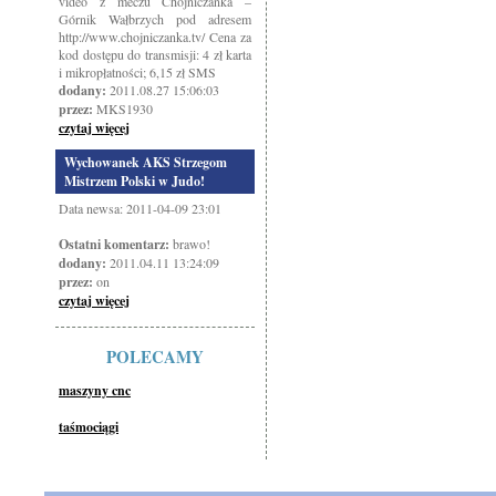
video z meczu Chojniczanka –
Górnik Wałbrzych pod adresem
http://www.chojniczanka.tv/ Cena za
kod dostępu do transmisji: 4 zł karta
i mikropłatności; 6,15 zł SMS
dodany:
2011.08.27 15:06:03
przez:
MKS1930
czytaj więcej
Wychowanek AKS Strzegom
Mistrzem Polski w Judo!
Data newsa: 2011-04-09 23:01
Ostatni komentarz:
brawo!
dodany:
2011.04.11 13:24:09
przez:
on
czytaj więcej
POLECAMY
maszyny cnc
taśmociągi