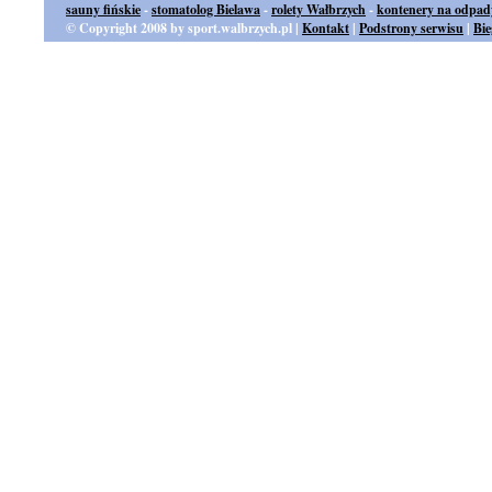
sauny fińskie
-
stomatolog Bielawa
-
rolety Wałbrzych
-
kontenery na odpad
© Copyright 2008 by sport.walbrzych.pl |
Kontakt
|
Podstrony serwisu
|
Bi