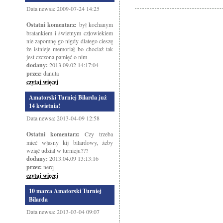
Data newsa: 2009-07-24 14:25
Ostatni komentarz:
był kochanym
bratankiem i świetnym człowiekiem
nie zapomnę go nigdy dlatego cieszę
że istnieje memoriał bo chociaż tak
jest czczona pamięć o nim
dodany:
2013.09.02 14:17:04
przez:
danuta
czytaj więcej
Amatorski Turniej Bilarda już
14 kwietnia!
Data newsa: 2013-04-09 12:58
Ostatni komentarz:
Czy trzeba
mieć własny kij bilardowy, żeby
wziąć udział w turnieju???
dodany:
2013.04.09 13:13:16
przez:
nerq
czytaj więcej
10 marca Amatorski Turniej
Bilarda
Data newsa: 2013-03-04 09:07