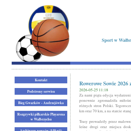
Sport w Wałbrz
Kontakt
Rowerowe Sowie 2026 
2026-05-25 11:18
Podstrony serwisu
Za nami piąta edycja wydarzen
ponownie zgromadziła miłośn
Bieg Gwarków - Andrzejówka
różnych stron Polski. Tegoroc
km oraz 70 km, a na starcie stan
Rozgrywki piłkarskie Playarena
w Wałbrzychu
Trasy prowadziły przez malown
leśne drogi oraz miejsca dos
Archiwum newsów (kliknij)