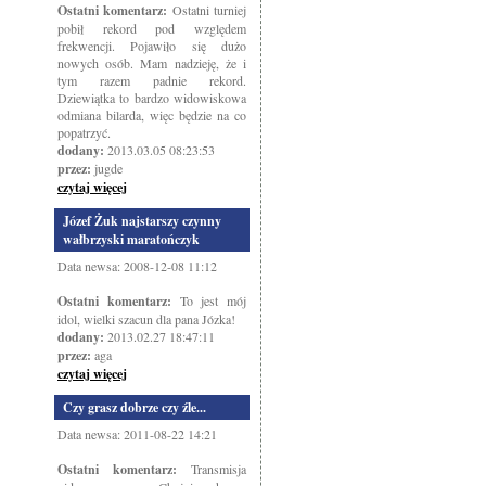
Ostatni komentarz:
Ostatni turniej
pobił rekord pod względem
frekwencji. Pojawiło się dużo
nowych osób. Mam nadzieję, że i
tym razem padnie rekord.
Dziewiątka to bardzo widowiskowa
odmiana bilarda, więc będzie na co
popatrzyć.
dodany:
2013.03.05 08:23:53
przez:
jugde
czytaj więcej
Józef Żuk najstarszy czynny
wałbrzyski maratończyk
Data newsa: 2008-12-08 11:12
Ostatni komentarz:
To jest mój
idol, wielki szacun dla pana Józka!
dodany:
2013.02.27 18:47:11
przez:
aga
czytaj więcej
Czy grasz dobrze czy źle...
Data newsa: 2011-08-22 14:21
Ostatni komentarz:
Transmisja