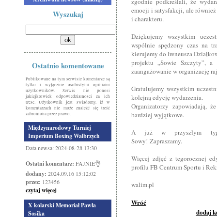
zgodnie podkreślali, że wydar
emocji i satysfakcji, ale równ
Wyszukaj
i charakteru.
Dziękujemy wszystkim uczest
wspólnie spędzony czas na tr
kierujemy do Ireneusza Działko
projektu „Sowie Szczyty”, a
Ostatnio komentowane
zaangażowanie w organizację ra
Publikowane na tym serwisie komentarze są
tylko i wyłącznie osobistymi opiniami
Gratulujemy wszystkim uczestn
użytkowników. Serwis nie ponosi
kolejną edycję wydarzenia.
jakiejkolwiek odpowiedzialności za ich
treść. Użytkownik jest świadomy, iż w
Organizatorzy zapowiadają, ż
komentarzach nie może znaleźć się treść
bardziej wyjątkowe.
zabroniona przez prawo.
Międzynarodowy Turniej
A już w przyszłym tygo
Imperium Boxing Wałbrzych
Sowy! Zapraszamy.
Data newsa: 2024-08-28 13:30
Więcej zdjęć z tegorocznej e
Ostatni komentarz:
FAJNIE👌
profilu FB Centrum Sportu i Rek
dodany:
2024.09.16 15:12:02
przez:
123456
walim.pl
czytaj więcej
Wróć
X kolarski Memoriał Pawła
dodaj 
Sosika