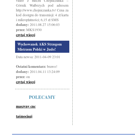
video z meczu Chojniczanka –
Górnik Wałbrzych pod adresem
http://www.chojniczanka.tv/ Cena za
kod dostępu do transmisji: 4 zł karta
i mikropłatności; 6,15 zł SMS
dodany:
2011.08.27 15:06:03
przez:
MKS1930
czytaj więcej
Wychowanek AKS Strzegom
Mistrzem Polski w Judo!
Data newsa: 2011-04-09 23:01
Ostatni komentarz:
brawo!
dodany:
2011.04.11 13:24:09
przez:
on
czytaj więcej
POLECAMY
maszyny cnc
taśmociągi