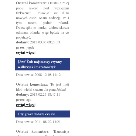
Ostatni komentarz:
Ostatni turniej
pobił rekord pod względem
frekwencji. Pojawiło się dużo
nowych osób. Mam nadzieję, że i
tym razem padnie rekord.
Dziewiątka to bardzo widowiskowa
odmiana bilarda, więc będzie na co
popatrzyć.
dodany:
2013.03.05 08:23:53
przez:
jugde
czytaj więcej
Józef Żuk najstarszy czynny
wałbrzyski maratończyk
Data newsa: 2008-12-08 11:12
Ostatni komentarz:
To jest mój
idol, wielki szacun dla pana Józka!
dodany:
2013.02.27 18:47:11
przez:
aga
czytaj więcej
Czy grasz dobrze czy źle...
Data newsa: 2011-08-22 14:21
Ostatni komentarz:
Transmisja