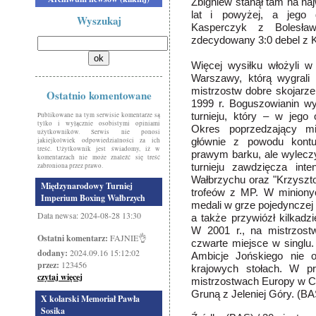
Zbigniew stanął tam na na
lat
i powyżej, a jego 
Wyszukaj
Kasperczyk z Bolesła
zdecydowany 3:0 debel z K
Więcej wysiłku włożyli w
Warszawy, którą wygrali
mistrzostw dobre skojarze
Ostatnio komentowane
1999 r. Boguszowianin wy
Publikowane na tym serwisie komentarze są
turnieju, który – w jego
tylko i wyłącznie osobistymi opiniami
Okres poprzedzający mi
użytkowników. Serwis nie ponosi
jakiejkolwiek odpowiedzialności za ich
głównie z powodu kontu
treść. Użytkownik jest świadomy, iż w
prawym barku, ale wyleczy
komentarzach nie może znaleźć się treść
zabroniona przez prawo.
turnieju zawdzięcza in
Wałbrzychu oraz
"Krzyszto
Międzynarodowy Turniej
trofeów z MP. W minionyc
Imperium Boxing Wałbrzych
medali w grze pojedynczej 
Data newsa: 2024-08-28 13:30
a także przywiózł kilkadzi
W 2001 r., na mistrzos
Ostatni komentarz:
FAJNIE👌
czwarte miejsce w singlu. 
dodany:
2024.09.16 15:12:02
Ambicje Jońskiego nie o
przez:
123456
krajowych stołach. W p
czytaj więcej
mistrzostwach Europy w C
Gruną z Jeleniej Góry. (BA
X kolarski Memoriał Pawła
Sosika