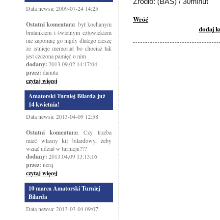
Źródło: (BAS) / 30minut
Data newsa: 2009-07-24 14:25
Wróć
Ostatni komentarz:
był kochanym
dodaj 
bratankiem i świetnym człowiekiem
nie zapomnę go nigdy dlatego cieszę
że istnieje memoriał bo chociaż tak
jest czczona pamięć o nim
dodany:
2013.09.02 14:17:04
przez:
danuta
czytaj więcej
Amatorski Turniej Bilarda już
14 kwietnia!
Data newsa: 2013-04-09 12:58
Ostatni komentarz:
Czy trzeba
mieć własny kij bilardowy, żeby
wziąć udział w turnieju???
dodany:
2013.04.09 13:13:16
przez:
nerq
czytaj więcej
10 marca Amatorski Turniej
Bilarda
Data newsa: 2013-03-04 09:07