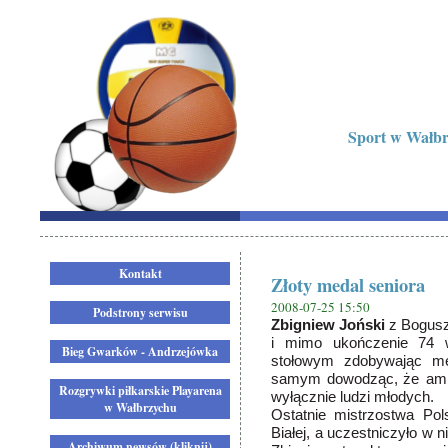
Sport w Wałbrz
Kontakt
Złoty medal seniora
2008-07-25 15:50
Podstrony serwisu
Zbigniew Joński
z Boguszo
i mimo ukończenie 74 w
Bieg Gwarków - Andrzejówka
stołowym zdobywając me
samym dowodząc,
że amb
Rozgrywki piłkarskie Playarena
wyłącznie ludzi młodych.
w Wałbrzychu
Ostatnie mistrzostwa Pol
Białej, a uczestniczyło w
Archiwum newsów (kliknij)