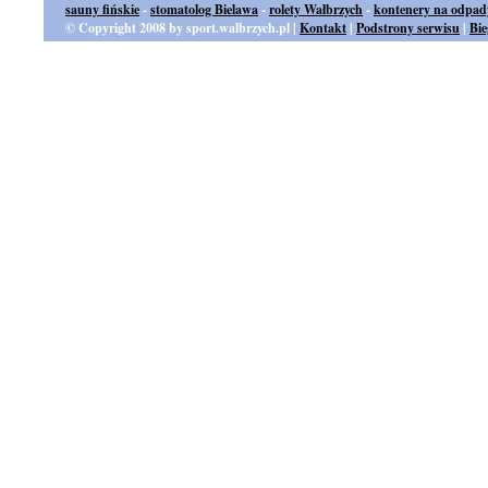
sauny fińskie
-
stomatolog Bielawa
-
rolety Wałbrzych
-
kontenery na odpad
© Copyright 2008 by sport.walbrzych.pl |
Kontakt
|
Podstrony serwisu
|
Bi