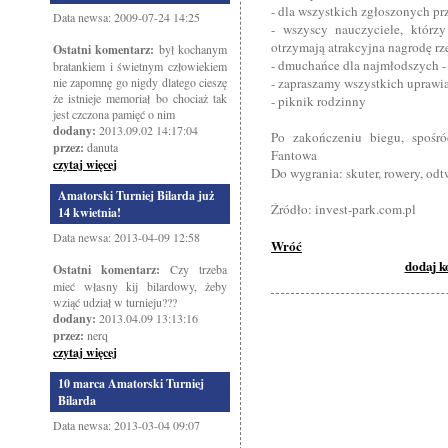
- dla wszystkich zgłoszonych p
Data newsa: 2009-07-24 14:25
- wszyscy nauczyciele, któr
otrzymają atrakcyjna nagrodę r
Ostatni komentarz:
był kochanym
- dmuchańce dla najmłodszych - 
bratankiem i świetnym człowiekiem
nie zapomnę go nigdy dlatego cieszę
- zapraszamy wszystkich uprawi
że istnieje memoriał bo chociaż tak
- piknik rodzinny
jest czczona pamięć o nim
dodany:
2013.09.02 14:17:04
Po zakończeniu biegu, spośró
przez:
danuta
Fantowa
czytaj więcej
Do wygrania: skuter, rowery, o
Amatorski Turniej Bilarda już
Źródło: invest-park.com.pl
14 kwietnia!
Data newsa: 2013-04-09 12:58
Wróć
dodaj 
Ostatni komentarz:
Czy trzeba
mieć własny kij bilardowy, żeby
wziąć udział w turnieju???
dodany:
2013.04.09 13:13:16
przez:
nerq
czytaj więcej
10 marca Amatorski Turniej
Bilarda
Data newsa: 2013-03-04 09:07