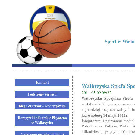
Sport w Wałbrz
Kontakt
Wałbrzyska Strefa Spo
2011-05-09 09:22
Podstrony serwisu
Wałbrzyska Specjalna Stref
została oficjalnym sponsorem
Bieg Gwarków - Andrzejówka
najbardziej rozpoznawalnych i
w sobotę 14 maja 2011r.
już
Rozgrywki piłkarskie Playarena
Inicjatorami i patronami media
w Wałbrzychu
Polska oraz Polskie Radio W
kilkadziesiąt tysięcy miłośnikó
Archiwum newsów (kliknij)