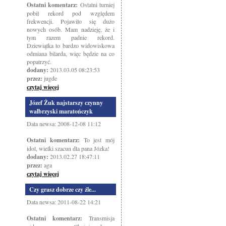
Ostatni komentarz:
Ostatni turniej
pobił rekord pod względem
frekwencji. Pojawiło się dużo
nowych osób. Mam nadzieję, że i
tym razem padnie rekord.
Dziewiątka to bardzo widowiskowa
odmiana bilarda, więc będzie na co
popatrzyć.
dodany:
2013.03.05 08:23:53
przez:
jugde
czytaj więcej
Józef Żuk najstarszy czynny
wałbrzyski maratończyk
Data newsa: 2008-12-08 11:12
Ostatni komentarz:
To jest mój
idol, wielki szacun dla pana Józka!
dodany:
2013.02.27 18:47:11
przez:
aga
czytaj więcej
Czy grasz dobrze czy źle...
Data newsa: 2011-08-22 14:21
Ostatni komentarz:
Transmisja