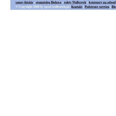
sauny fińskie
-
stomatolog Bielawa
-
rolety Wałbrzych
-
kontenery na odpad
© Copyright 2008 by sport.walbrzych.pl |
Kontakt
|
Podstrony serwisu
|
Bi