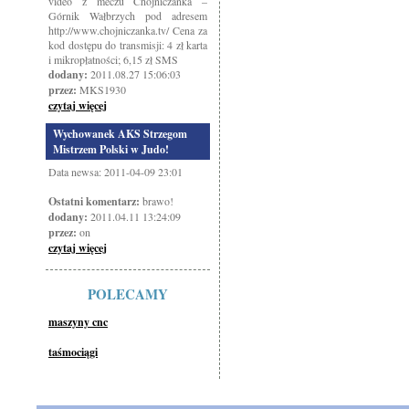
video z meczu Chojniczanka –
Górnik Wałbrzych pod adresem
http://www.chojniczanka.tv/ Cena za
kod dostępu do transmisji: 4 zł karta
i mikropłatności; 6,15 zł SMS
dodany:
2011.08.27 15:06:03
przez:
MKS1930
czytaj więcej
Wychowanek AKS Strzegom
Mistrzem Polski w Judo!
Data newsa: 2011-04-09 23:01
Ostatni komentarz:
brawo!
dodany:
2011.04.11 13:24:09
przez:
on
czytaj więcej
POLECAMY
maszyny cnc
taśmociągi