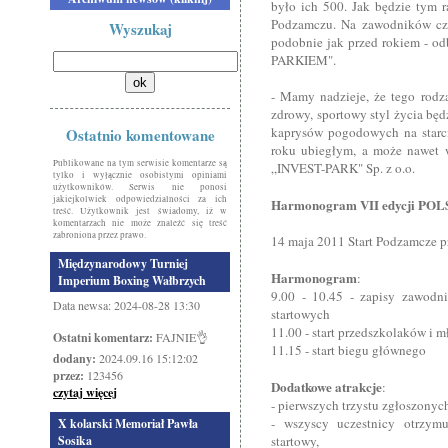
było ich 500. Jak będzie tym 
Podzamczu. Na zawodników cze
Wyszukaj
podobnie jak przed rokiem - od
PARKIEM".
- Mamy nadzieje, że tego rodz
zdrowy, sportowy styl życia będ
kaprysów pogodowych na starci
Ostatnio komentowane
roku ubiegłym, a może nawet 
Publikowane na tym serwisie komentarze są
„INVEST-PARK" Sp. z o.o.
tylko i wyłącznie osobistymi opiniami
użytkowników. Serwis nie ponosi
jakiejkolwiek odpowiedzialności za ich
Harmonogram VII edycji PO
treść. Użytkownik jest świadomy, iż w
komentarzach nie może znaleźć się treść
zabroniona przez prawo.
14 maja 2011 Start Podzamcze p
Międzynarodowy Turniej
Harmonogram
:
Imperium Boxing Wałbrzych
9.00 - 10.45 - zapisy zawod
Data newsa: 2024-08-28 13:30
startowych
11.00 - start przedszkolaków i m
Ostatni komentarz:
FAJNIE👌
11.15 - start biegu głównego
dodany:
2024.09.16 15:12:02
przez:
123456
Dodatkowe atrakcje
:
czytaj więcej
- pierwszych trzystu zgłoszony
- wszyscy uczestnicy otrzymu
X kolarski Memoriał Pawła
Sosika
startowy,