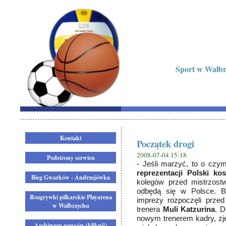
Sport w Wałbrz
Kontakt
Początek drogi
2008-07-04 15:18
Podstrony serwisu
- Jeśli marzyć, to o czy
reprezentacji Polski ko
Bieg Gwarków - Andrzejówka
kolegów przed mistrzost
odbędą się w Polsce. Bi
Rozgrywki piłkarskie Playarena
imprezy rozpoczęli prz
w Wałbrzychu
trenera
Muli Katzurina
. D
nowym trenerem kadry, zj
Archiwum newsów (kliknij)