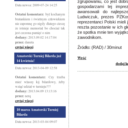
zgrupowaniu, co jest dob
Data newsa: 2009-07-24 14:25
gospodarzami tej impr
awansowali do najlepsz
Ostatni komentarz:
był kochanym
Ludwiczuk, prezes PZKo
bratankiem i świetnym człowiekiem
reprezentanci Polski mieli
nie zapomnę go nigdy dlatego cieszę
reszta pozostanie w ich g
że istnieje memoriał bo chociaż tak
że spotka mnie ten wyjąt
jest czczona pamięć o nim
dodany:
2013.09.02 14:17:04
zawodnikom.
przez:
danuta
czytaj więcej
Źródło: (RAD) / 30minut
Amatorski Turniej Bilarda już
Wróć
14 kwietnia!
dodaj 
Data newsa: 2013-04-09 12:58
Ostatni komentarz:
Czy trzeba
mieć własny kij bilardowy, żeby
wziąć udział w turnieju???
dodany:
2013.04.09 13:13:16
przez:
nerq
czytaj więcej
10 marca Amatorski Turniej
Bilarda
Data newsa: 2013-03-04 09:07