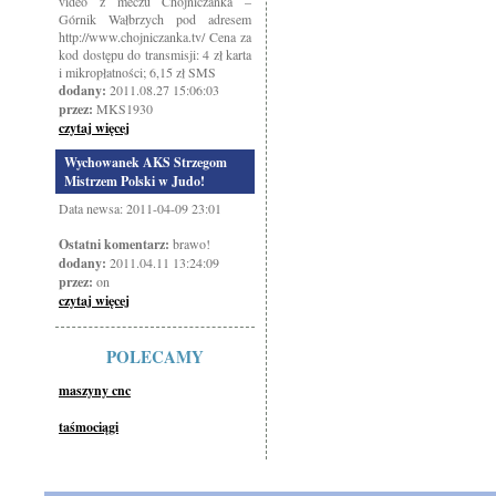
video z meczu Chojniczanka –
Górnik Wałbrzych pod adresem
http://www.chojniczanka.tv/ Cena za
kod dostępu do transmisji: 4 zł karta
i mikropłatności; 6,15 zł SMS
dodany:
2011.08.27 15:06:03
przez:
MKS1930
czytaj więcej
Wychowanek AKS Strzegom
Mistrzem Polski w Judo!
Data newsa: 2011-04-09 23:01
Ostatni komentarz:
brawo!
dodany:
2011.04.11 13:24:09
przez:
on
czytaj więcej
POLECAMY
maszyny cnc
taśmociągi