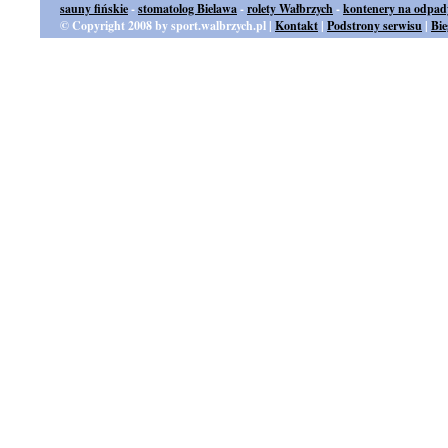
sauny fińskie
-
stomatolog Bielawa
-
rolety Wałbrzych
-
kontenery na odpad
© Copyright 2008 by sport.walbrzych.pl |
Kontakt
|
Podstrony serwisu
|
Bi