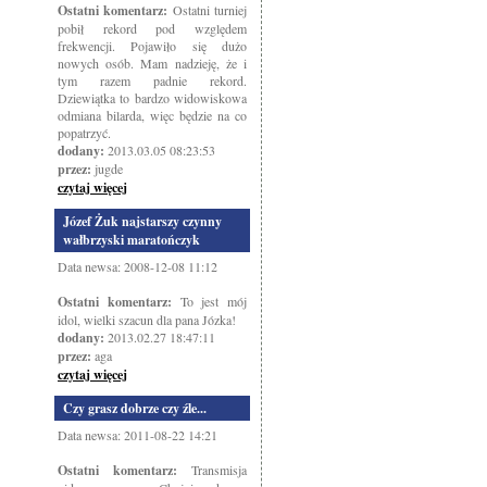
Ostatni komentarz:
Ostatni turniej
pobił rekord pod względem
frekwencji. Pojawiło się dużo
nowych osób. Mam nadzieję, że i
tym razem padnie rekord.
Dziewiątka to bardzo widowiskowa
odmiana bilarda, więc będzie na co
popatrzyć.
dodany:
2013.03.05 08:23:53
przez:
jugde
czytaj więcej
Józef Żuk najstarszy czynny
wałbrzyski maratończyk
Data newsa: 2008-12-08 11:12
Ostatni komentarz:
To jest mój
idol, wielki szacun dla pana Józka!
dodany:
2013.02.27 18:47:11
przez:
aga
czytaj więcej
Czy grasz dobrze czy źle...
Data newsa: 2011-08-22 14:21
Ostatni komentarz:
Transmisja