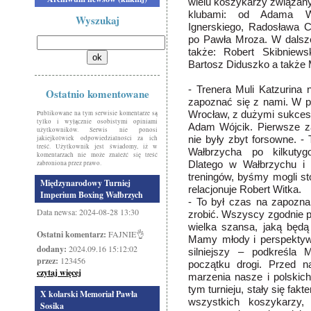
wielu koszykarzy związanyc
klubami: od Adama Wó
Wyszukaj
Ignerskiego, Radosława C
po Pawła Mroza. W dalsze
także: Robert Skibniew
Bartosz Diduszko a także 
- Trenera Muli Katzurina n
Ostatnio komentowane
zapoznać się z nami. W p
Publikowane na tym serwisie komentarze są
Wrocław, z dużymi sukcesa
tylko i wyłącznie osobistymi opiniami
Adam
Wójcik. Pierwsze z
użytkowników. Serwis nie ponosi
jakiejkolwiek odpowiedzialności za ich
nie były zbyt forsowne. - 
treść. Użytkownik jest świadomy, iż w
Wałbrzycha po kilkuty
komentarzach nie może znaleźć się treść
zabroniona przez prawo.
Dlatego w Wałbrzychu i 
treningów, byśmy mogli s
Międzynarodowy Turniej
relacjonuje Robert Witka.
Imperium Boxing Wałbrzych
- To był czas na zapozna
Data newsa: 2024-08-28 13:30
zrobić. Wszyscy zgodnie p
wielka szansa, jaką będą
Ostatni komentarz:
FAJNIE👌
Mamy młody
i perspekty
dodany:
2024.09.16 15:12:02
silniejszy – podkreśla 
przez:
123456
początku drogi. Przed n
czytaj więcej
marzenia nasze i polskich
tym turnieju, stały się fak
X kolarski Memoriał Pawła
wszystkich koszykarzy,
Sosika