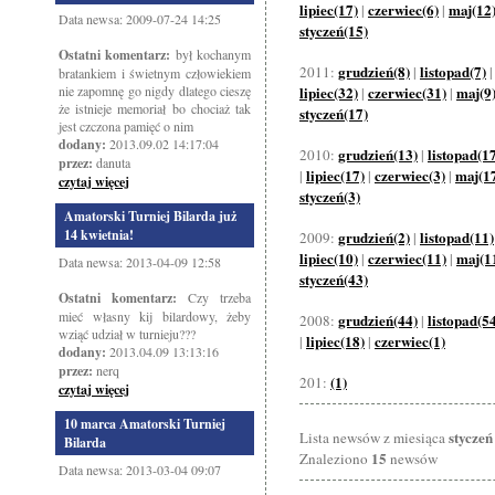
lipiec(17)
czerwiec(6)
maj(12
|
|
Data newsa: 2009-07-24 14:25
styczeń(15)
Ostatni komentarz:
był kochanym
grudzień(8)
listopad(7)
2011:
|
bratankiem i świetnym człowiekiem
nie zapomnę go nigdy dlatego cieszę
lipiec(32)
czerwiec(31)
maj(9
|
|
że istnieje memoriał bo chociaż tak
styczeń(17)
jest czczona pamięć o nim
dodany:
2013.09.02 14:17:04
grudzień(13)
listopad(1
2010:
|
przez:
danuta
lipiec(17)
czerwiec(3)
maj(1
|
|
|
czytaj więcej
styczeń(3)
Amatorski Turniej Bilarda już
14 kwietnia!
grudzień(2)
listopad(11)
2009:
|
lipiec(10)
czerwiec(11)
maj(1
|
|
Data newsa: 2013-04-09 12:58
styczeń(43)
Ostatni komentarz:
Czy trzeba
mieć własny kij bilardowy, żeby
grudzień(44)
listopad(5
2008:
|
wziąć udział w turnieju???
lipiec(18)
czerwiec(1)
|
|
dodany:
2013.04.09 13:13:16
przez:
nerq
(1)
201:
czytaj więcej
10 marca Amatorski Turniej
styczeń
Lista newsów z miesiąca
Bilarda
15
Znaleziono
newsów
Data newsa: 2013-03-04 09:07