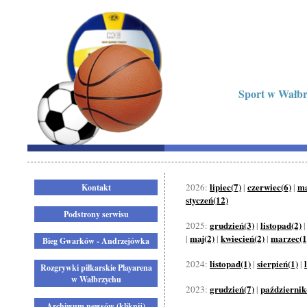
Sport w Wałbrz
lipiec(7)
czerwiec(6)
ma
2026:
|
|
Kontakt
styczeń(12)
Podstrony serwisu
grudzień(3)
listopad(2)
2025:
|
maj(2)
kwiecień(2)
marzec(1
|
|
|
Bieg Gwarków - Andrzejówka
listopad(1)
sierpień(1)
2024:
|
|
Rozgrywki piłkarskie Playarena
w Wałbrzychu
grudzień(7)
październik
2023:
|
Archiwum newsów (kliknij)