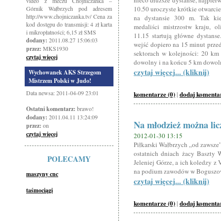
nieco dłuższe dystanse, najpier
video z meczu Chojniczanka –
Górnik Wałbrzych pod adresem
10.50 uroczyste krótkie otwarcie
http://www.chojniczanka.tv/ Cena za
na dystansie 300 m. Tak kie
kod dostępu do transmisji: 4 zł karta
medaliści mistrzostw kraju, o
i mikropłatności; 6,15 zł SMS
11.15 startują główne dystans
dodany:
2011.08.27 15:06:03
wejść dopiero na 15 minut przed
przez:
MKS1930
sektorach w kolejności: 20 km
czytaj więcej
dowolny i na końcu 5 km dowol
czytaj więcej... (kliknij)
Wychowanek AKS Strzegom
Mistrzem Polski w Judo!
Data newsa: 2011-04-09 23:01
komentarze (0)
dodaj komenta
|
Ostatni komentarz:
brawo!
dodany:
2011.04.11 13:24:09
Na młodzież można lic
przez:
on
czytaj więcej
2012-01-30 13:15
Piłkarski Wałbrzych „od zawsze”
ostatnich dniach żacy Baszty W
POLECAMY
Jeleniej Górze, a ich koledzy z
na podium zawodów w Boguszow
maszyny cnc
czytaj więcej... (kliknij)
taśmociągi
komentarze (0)
dodaj komenta
|