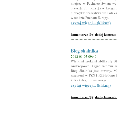
miejsce w Pucharze Świata wy
przyszła 23. pozycja w Leogang
niezwykle szczęśliwa dla Polaka
w rundzie Pucharu Europy.
czytaj więcej... (kliknij)
komentarze (0)
dodaj komenta
|
Bieg skalnika
2012-01-03 09:49
Wielkimi krokami zbliża się Bi
Andrzejówce. Organizatorem z
Bieg Skalnika jest otwarty.
zrzeszeni w PZN i PZBiatlonu j
kilka kategorii wiekowych.
czytaj więcej... (kliknij)
komentarze (0)
dodaj komenta
|