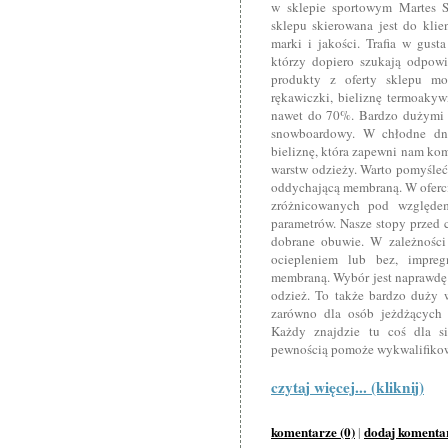
w sklepie sportowym Martes Sp
sklepu skierowana jest do kli
marki i jakości. Trafia w gus
którzy dopiero szukają odpowi
produkty z oferty sklepu m
rękawiczki, bieliznę termoakywn
nawet do 70%. Bardzo dużymi pr
snowboardowy. W chłodne dni
bieliznę, która zapewni nam kom
warstw odzieży. Warto pomyśleć 
oddychającą membraną. W oferci
zróżnicowanych pod względe
parametrów. Nasze stopy przed
dobrane obuwie. W zależności
ociepleniem lub bez, impre
membraną. Wybór jest naprawdę b
odzież. To także bardzo duży 
zarówno dla osób jeżdżących r
Każdy znajdzie tu coś dla s
pewnością pomoże wykwalifikow
czytaj więcej... (kliknij)
komentarze (0)
dodaj komenta
|