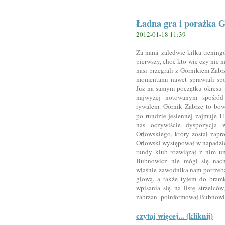
Ładna gra i porażka 
2012-01-18 11:39
Za nami zaledwie kilka treni
pierwszy, choć kto wie czy nie n
nasi przegrali z Górnikiem Zabr
momentami nawet sprawiali spo
Już na samym początku okresu 
najwyżej notowanym spośród 
rywalem. Górnik Zabrze to bowi
po rundzie jesiennej zajmuje 1
nas oczywiście dyspozycja w
Orłowskiego, który został zapr
Orłowski występował w napadzi
rundy klub rozwiązał z nim um
Bubnowicz nie mógł się nachw
właśnie zawodnika nam potrzeba
głową, a także tyłem do bramk
wpisania się na listę strzelc
zabrzan- poinformował Bubnowi
czytaj więcej... (kliknij)