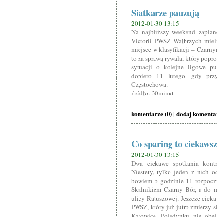
Siatkarze pauzują
2012-01-30 13:15
Na najbliższy weekend zaplano
Victorii PWSZ Wałbrzych mieli
miejsce w klasyfikacji – Czarny
to za sprawą rywala, który popro
sytuacji o kolejne ligowe pu
dopiero 11 lutego, gdy przy
Częstochowa.
źródło: 30minut
komentarze (0)
dodaj komenta
|
Co sparing to ciekaws
2012-01-30 13:15
Dwa ciekawe spotkania kontr
Niestety, tylko jeden z nich 
bowiem o godzinie 11 rozpocz
Skalnikiem Czarny Bór, a do m
ulicy Ratuszowej. Jeszcze cieka
PWSZ, który już jutro zmierzy s
Katowice. Pojedynku nie obej