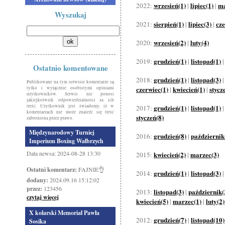
wrzesień(1)
lipiec(1)
ma
2022:
|
|
Wyszukaj
sierpień(1)
lipiec(3)
cze
2021:
|
|
wrzesień(2)
luty(4)
2020:
|
grudzień(1)
listopad(1)
2019:
|
Ostatnio komentowane
grudzień(1)
listopad(3)
2018:
|
Publikowane na tym serwisie komentarze są
czerwiec(1)
kwiecień(1)
stycz
tylko i wyłącznie osobistymi opiniami
|
|
użytkowników. Serwis nie ponosi
jakiejkolwiek odpowiedzialności za ich
treść. Użytkownik jest świadomy, iż w
grudzień(1)
listopad(1)
2017:
|
komentarzach nie może znaleźć się treść
styczeń(8)
zabroniona przez prawo.
Międzynarodowy Turniej
grudzień(8)
październik
2016:
|
Imperium Boxing Wałbrzych
Data newsa: 2024-08-28 13:30
kwiecień(2)
marzec(3)
2015:
|
Ostatni komentarz:
FAJNIE👌
grudzień(1)
listopad(3)
2014:
|
dodany:
2024.09.16 15:12:02
przez:
123456
listopad(3)
październik(
2013:
|
czytaj więcej
kwiecień(5)
marzec(1)
luty(2)
|
|
X kolarski Memoriał Pawła
grudzień(7)
listopad(10)
2012:
|
Sosika