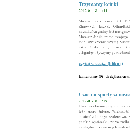
Trzymamy kciuki
2012-01-18 11:44
Mateusz Janik, zawodnik UKN Me
Zimowych Igrzysk Olimpijsk
mieszkańca gminy jest następstw
Mateusz Janik, mimo swojego 
m.in. dwukrotnie wygrał Mistr
roku. Gratulujemy zawodniko
osiągnięć i życzymy powiedzenia
czytaj więcej... (kliknij)
komentarze (0)
dodaj komenta
|
Czas na sporty zimowe
2012-01-18 11:39
Choć za oknami pogoda bardzie
leży sporo śniegu. Większość
amatorów białego szaleństwa. 
górskie wycieczki, warto zadb
niezbędne do zimowych szaleńst