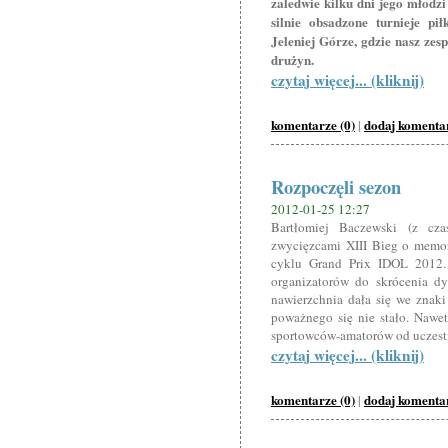
zaledwie kilku dni jego młodz
silnie obsadzone turnieje pi
Jeleniej Górze, gdzie nasz zes
drużyn.
czytaj więcej... (kliknij)
komentarze (0)
dodaj komenta
|
Rozpoczęli sezon
2012-01-25 12:27
Bartłomiej Baczewski (z cza
zwycięzcami XIII Bieg o memor
cyklu Grand Prix IDOL 2012.
organizatorów do skrócenia d
nawierzchnia dała się we znaki 
poważnego się nie stało. Nawet
sportowców-amatorów od uczest
czytaj więcej... (kliknij)
komentarze (0)
dodaj komenta
|