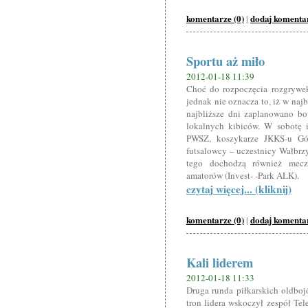
komentarze (0)
dodaj komenta
|
Sportu aż miło
2012-01-18 11:39
Choć do rozpoczęcia rozgrywek 
jednak nie oznacza to, iż w naj
najbliższe dni zaplanowano bo
lokalnych kibiców. W sobotę i 
PWSZ, koszykarze JKKS-u Gó
futsalowcy – uczestnicy Wałbrz
tego dochodzą również mecze
amatorów (Invest- -Park ALK).
czytaj więcej... (kliknij)
komentarze (0)
dodaj komenta
|
Kali liderem
2012-01-18 11:33
Druga runda piłkarskich oldboj
tron lidera wskoczył zespół Te