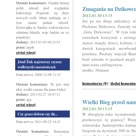
Ostatni komentarz:
Ostatni turniej
Zmagania na Dzikowc
pobił rekord pod względem
frekwencji. Pojawiło się dużo
2012-01-30 13:15
nowych osób. Mam nadzieję, że i
Już po raz drugi miłośnicy s
tym razem padnie rekord.
Pucharze Dzikowca. Zawody od
Dziewiątka to bardzo widowiskowa
,,Góra Dzikowiec”. W tym roku
odmiana bilarda, więc będzie na co
popatrzyć.
zawodach korzystali z nowego
dodany:
2013.03.05 08:23:53
starcie stanęły dzieci, kobie
przez:
jugde
dwóch kategoriach snowboard
czytaj więcej
przednia. Puchary wręczał Bur
brali udziału w zjazdach mogli
Józef Żuk najstarszy czynny
mini-torze curlingowym.
wałbrzyski maratończyk
źródło: 30minut
Data newsa: 2008-12-08 11:12
komentarze (0)
dodaj komenta
|
Ostatni komentarz:
To jest mój
idol, wielki szacun dla pana Józka!
dodany:
2013.02.27 18:47:11
przez:
aga
Wielki Bieg przed nam
czytaj więcej
2012-01-30 13:15
Czy grasz dobrze czy źle...
W ubiegłym roku wystartował
przekroczyć tę granicę? Wsz
Data newsa: 2011-08-22 14:21
schronisku Andrzejówka startu
biegiem na dystansie 500 m. Sta
Ostatni komentarz:
Transmisja