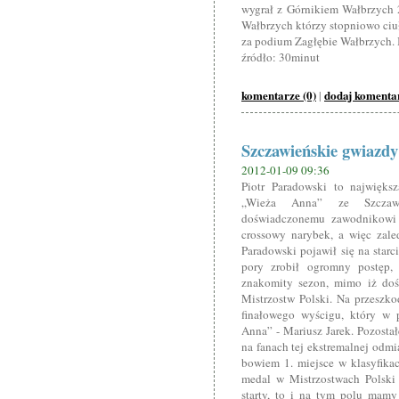
wygrał z Górnikiem Wałbrzych 
Wałbrzych którzy stopniowo ciuł
za podium Zagłębie Wałbrzych. I
źródło: 30minut
komentarze (0)
dodaj komenta
|
Szczawieńskie gwiazdy 
2012-01-09 09:36
Piotr Paradowski to najwięk
„Wieża Anna” ze Szczawna
doświadczonemu zawodnikowi 
crossowy narybek, a więc zale
Paradowski pojawił się na star
pory zrobił ogromny postęp,
znakomity sezon, mimo iż doś
Mistrzostw Polski. Na przeszk
finałowego wyścigu, który w p
Anna” - Mariusz Jarek. Pozosta
na fanach tej ekstremalnej odmi
bowiem 1. miejsce w klasyfikac
medal w Mistrzostwach Polski
starty, to i na tym polu mamy