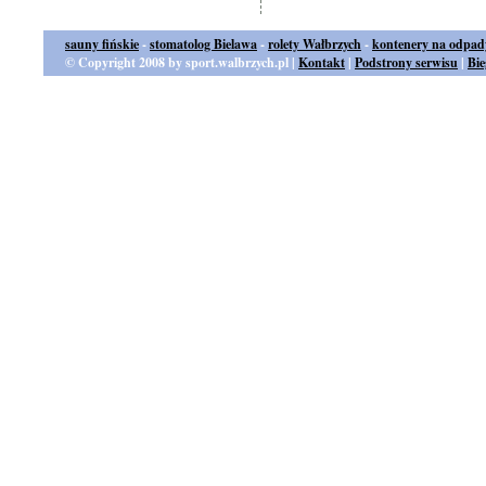
sauny fińskie
-
stomatolog Bielawa
-
rolety Wałbrzych
-
kontenery na odpad
© Copyright 2008 by sport.walbrzych.pl |
Kontakt
|
Podstrony serwisu
|
Bi