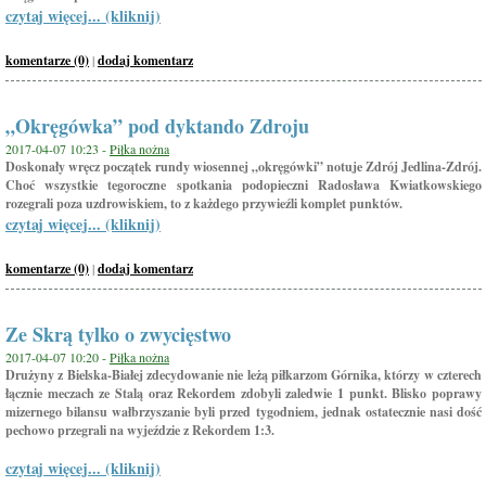
czytaj więcej... (kliknij)
komentarze (0)
|
dodaj komentarz
„Okręgówka” pod dyktando Zdroju
2017-04-07 10:23 -
Piłka nożna
Doskonały wręcz początek rundy wiosennej „okręgówki” notuje Zdrój Jedlina-Zdrój.
Choć wszystkie tegoroczne spotkania podopieczni Radosława Kwiatkowskiego
rozegrali poza uzdrowiskiem, to z każdego przywieźli komplet punktów.
czytaj więcej... (kliknij)
komentarze (0)
|
dodaj komentarz
Ze Skrą tylko o zwycięstwo
2017-04-07 10:20 -
Piłka nożna
Drużyny z Bielska-Białej zdecydowanie nie leżą piłkarzom Górnika, którzy w czterech
łącznie meczach ze Stalą oraz Rekordem zdobyli zaledwie 1 punkt. Blisko poprawy
mizernego bilansu wałbrzyszanie byli przed tygodniem, jednak ostatecznie nasi dość
pechowo przegrali na wyjeździe z Rekordem 1:3.
czytaj więcej... (kliknij)