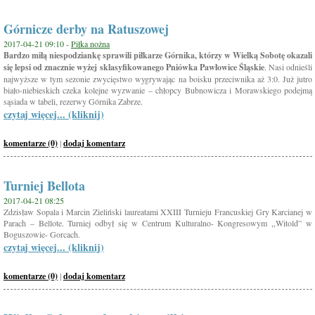
Górnicze derby na Ratuszowej
2017-04-21 09:10 -
Piłka nożna
Bardzo miłą niespodziankę sprawili piłkarze Górnika, którzy w Wielką Sobotę okazali
się lepsi od znacznie wyżej sklasyfikowanego Pniówka Pawłowice Śląskie
. Nasi odnieśli
najwyższe w tym sezonie zwycięstwo wygrywając na boisku przeciwnika aż 3:0. Już jutro
biało-niebieskich czeka kolejne wyzwanie – chłopcy Bubnowicza i Morawskiego podejmą
sąsiada w tabeli, rezerwy Górnika Zabrze.
czytaj więcej... (kliknij)
komentarze (0)
|
dodaj komentarz
Turniej Bellota
2017-04-21 08:25
Zdzisław Sopala i Marcin Zieliński laureatami XXIII Turnieju Francuskiej Gry Karcianej w
Parach – Bellote. Turniej odbył się w Centrum Kulturalno- Kongresowym ,,Witold” w
Boguszowie- Gorcach.
czytaj więcej... (kliknij)
komentarze (0)
|
dodaj komentarz