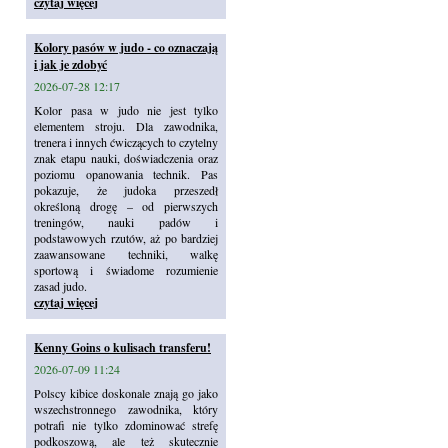
czytaj więcej
Kolory pasów w judo - co oznaczają
i jak je zdobyć
2026-07-28 12:17
Kolor pasa w judo nie jest tylko
elementem stroju. Dla zawodnika,
trenera i innych ćwiczących to czytelny
znak etapu nauki, doświadczenia oraz
poziomu opanowania technik. Pas
pokazuje, że judoka przeszedł
określoną drogę – od pierwszych
treningów, nauki padów i
podstawowych rzutów, aż po bardziej
zaawansowane techniki, walkę
sportową i świadome rozumienie
zasad judo.
czytaj więcej
Kenny Goins o kulisach transferu!
2026-07-09 11:24
Polscy kibice doskonale znają go jako
wszechstronnego zawodnika, który
potrafi nie tylko zdominować strefę
podkoszową, ale też skutecznie