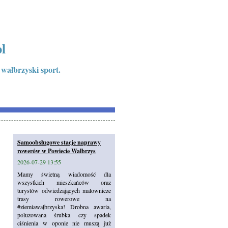
l
 wałbrzyski sport.
Samoobsługowe stacje naprawy
rowerów w Powiecie Wałbrzys
2026-07-29 13:55
Mamy świetną wiadomość dla
wszystkich mieszkańców oraz
turystów odwiedzających malownicze
trasy rowerowe na
#ziemiawałbrzyska! Drobna awaria,
poluzowana śrubka czy spadek
ciśnienia w oponie nie muszą już