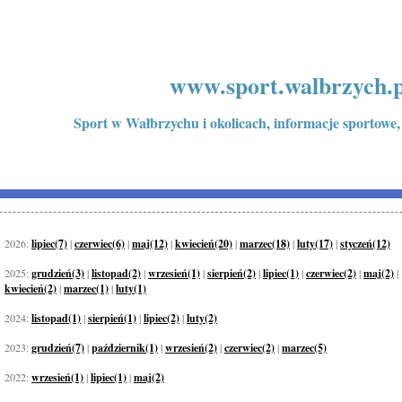
www.sport.walbrzych.p
Sport w Wałbrzychu i okolicach, informacje sportowe,
2026:
lipiec(7)
|
czerwiec(6)
|
maj(12)
|
kwiecień(20)
|
marzec(18)
|
luty(17)
|
styczeń(12)
2025:
grudzień(3)
|
listopad(2)
|
wrzesień(1)
|
sierpień(2)
|
lipiec(1)
|
czerwiec(2)
|
maj(2)
|
kwiecień(2)
|
marzec(1)
|
luty(1)
2024:
listopad(1)
|
sierpień(1)
|
lipiec(2)
|
luty(2)
2023:
grudzień(7)
|
październik(1)
|
wrzesień(2)
|
czerwiec(2)
|
marzec(5)
2022:
wrzesień(1)
|
lipiec(1)
|
maj(2)