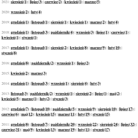
2021:
sierpień(1)
|
lipiec(3)
|
czerwiec(2)
|
kwiecień(1)
|
marzec(5)
2020:
wrzesień(2)
|
luty(4)
2019:
grudzień(1)
|
listopad(1)
|
sierpień(1)
|
kwiecień(1)
|
marzec(2)
|
luty(4)
2018:
grudzień(1)
|
listopad(3)
|
październik(4)
|
wrzesień(3)
|
lipiec(1)
|
czerwiec(1)
|
kwiecień(1)
|
styczeń(1)
2017:
grudzień(1)
|
listopad(1)
|
sierpień(2)
|
kwiecień(8)
|
marzec(9)
|
luty(10)
|
styczeń(8)
2016:
grudzień(8)
|
październik(2)
|
wrzesień(1)
|
lipiec(2)
2015:
kwiecień(2)
|
marzec(3)
2014:
grudzień(1)
|
listopad(3)
|
wrzesień(1)
|
sierpień(4)
|
luty(3)
2013:
listopad(3)
|
październik(2)
|
wrzesień(1)
|
sierpień(2)
|
lipiec(1)
|
maj(2)
|
kwiecień(5)
|
marzec(1)
|
luty(2)
|
styczeń(3)
2012:
grudzień(7)
|
listopad(10)
|
październik(5)
|
wrzesień(9)
|
sierpień(10)
|
lipiec(17)
|
czerwiec(6)
|
maj(12)
|
kwiecień(15)
|
marzec(11)
|
luty(19)
|
styczeń(15)
2011:
grudzień(8)
|
listopad(7)
|
październik(20)
|
wrzesień(22)
|
sierpień(24)
|
lipiec(32)
|
czerwiec(31)
|
maj(9)
|
kwiecień(13)
|
marzec(19)
|
luty(11)
|
styczeń(17)