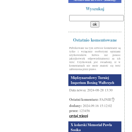
Wyszukaj
Ostatnio komentowane
Publikowane na tym serwisie komentarze są
tylko i wyłącznie osobistymi opiniami
użytkowników. Serwis nie ponosi
jakiejkolwiek odpowiedzialności za ich
treść. Użytkownik jest świadomy, iż w
komentarzach nie może znaleźć się treść
zabroniona przez prawo.
Międzynarodowy Turniej
Imperium Boxing Wałbrzych
Data newsa: 2024-08-28 13:30
Ostatni komentarz:
FAJNIE👌
dodany:
2024.09.16 15:12:02
przez:
123456
czytaj więcej
X kolarski Memoriał Pawła
Sosika