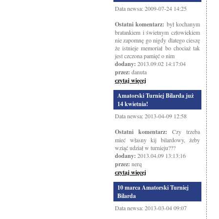
Data newsa: 2009-07-24 14:25
Ostatni komentarz:
był kochanym
bratankiem i świetnym człowiekiem
nie zapomnę go nigdy dlatego cieszę
że istnieje memoriał bo chociaż tak
jest czczona pamięć o nim
dodany:
2013.09.02 14:17:04
przez:
danuta
czytaj więcej
Amatorski Turniej Bilarda już
14 kwietnia!
Data newsa: 2013-04-09 12:58
Ostatni komentarz:
Czy trzeba
mieć własny kij bilardowy, żeby
wziąć udział w turnieju???
dodany:
2013.04.09 13:13:16
przez:
nerq
czytaj więcej
10 marca Amatorski Turniej
Bilarda
Data newsa: 2013-03-04 09:07