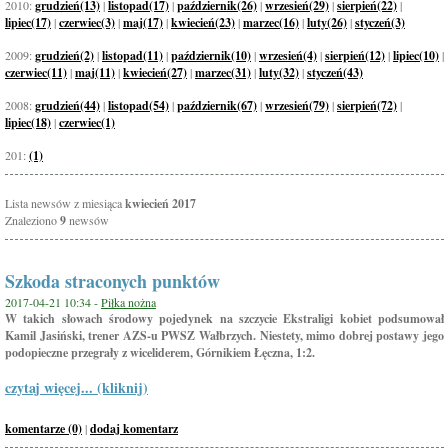
2010:
grudzień(13)
|
listopad(17)
|
październik(26)
|
wrzesień(29)
|
sierpień(22)
|
lipiec(17)
|
czerwiec(3)
|
maj(17)
|
kwiecień(23)
|
marzec(16)
|
luty(26)
|
styczeń(3)
2009:
grudzień(2)
|
listopad(11)
|
październik(10)
|
wrzesień(4)
|
sierpień(12)
|
lipiec(10)
|
czerwiec(11)
|
maj(11)
|
kwiecień(27)
|
marzec(31)
|
luty(32)
|
styczeń(43)
2008:
grudzień(44)
|
listopad(54)
|
październik(67)
|
wrzesień(79)
|
sierpień(72)
|
lipiec(18)
|
czerwiec(1)
201:
(1)
Lista newsów z miesiąca
kwiecień 2017
Znaleziono
9
newsów
Szkoda straconych punktów
2017-04-21 10:34 -
Piłka nożna
W takich słowach środowy pojedynek na szczycie Ekstraligi kobiet podsumował
Kamil Jasiński, trener AZS-u PWSZ Wałbrzych. Niestety, mimo dobrej postawy jego
podopieczne przegrały z wiceliderem, Górnikiem Łęczna, 1:2.
czytaj więcej... (kliknij)
komentarze (0)
|
dodaj komentarz