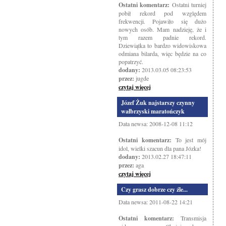
Ostatni komentarz:
Ostatni turniej
pobił rekord pod względem
frekwencji. Pojawiło się dużo
nowych osób. Mam nadzieję, że i
tym razem padnie rekord.
Dziewiątka to bardzo widowiskowa
odmiana bilarda, więc będzie na co
popatrzyć.
dodany:
2013.03.05 08:23:53
przez:
jugde
czytaj więcej
Józef Żuk najstarszy czynny
wałbrzyski maratończyk
Data newsa: 2008-12-08 11:12
Ostatni komentarz:
To jest mój
idol, wielki szacun dla pana Józka!
dodany:
2013.02.27 18:47:11
przez:
aga
czytaj więcej
Czy grasz dobrze czy źle...
Data newsa: 2011-08-22 14:21
Ostatni komentarz:
Transmisja