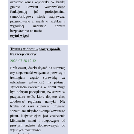
oznaczać końca wycieczki. W każdej
gminie Powiatu Wałbrzyskiego
funkcjonują już profesjonalne,
samoobsługowe stacje naprawcze,
przygotowane z myślą o szybkiej i
wygodnej naprawie sprzętu
bezpośrednio na trasie.
czytaj więcej
Trening w domu - prosty sposób,
by zacząć ćwiczyć
2026-07-28 12:32
Brak czasu, daleki dojazd na siłownię
czy niepewność związana z pierwszym
treningiem często sprawiają, że
odkładamy aktywność na później.
Tymczasem ćwiczenia w domu mogą
być dobrym początkiem, zwłaszcza w
przypadku osób, które dopiero chcą
zbudować regularne nawyki. Nie
trzeba od razu kupować drogiego
sprzętu ani układać skomplikowanego
planu. Najważniejsze jest znalezienie
kilkunastu minut i rozpoczęcie od
prostych ruchów dopasowanych do
własnych możliwości.