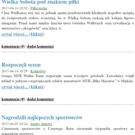
Wielka Sobota pod znakiem piłki
2017-04-14 10:32 -
Piłka nożna
Choć Wielkanoc tuż, tuż, to jednak zanim przedstawiciele lokalnych zespołów zasiądą
do świątecznych stołów, wcześniej, bo w Wielką Sobotę czekają ich kolejne ligowe
zmagania. Przed nami między innymi mecz Górnika Wałbrzych oraz rywalizacja o
mistrzostwo „okręgówki” oraz klasy A.
czytaj więcej... (kliknij)
komentarze (0)
|
dodaj komentarz
Rozpoczęli sezon
2017-04-14 10:29 -
Kolarstwo
Grupa MTB Walim Team rozpoczęła sezon wyścigów górskich. Zawodnicy wzięli
udział w jednym z największych cyklów maratonów MTB „Bike Maraton” w Miękini.
czytaj więcej... (kliknij)
komentarze (0)
|
dodaj komentarz
Nagrodzili najlepszych sportowców
2017-04-07 10:24 -
Sporty zimowe
Czternastu sportowców z Czarnego Boru otrzymało stypendia sportowe za
osiągniecia sportowe.