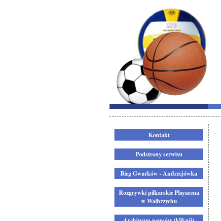
Kontakt
Podstrony serwisu
Bieg Gwarków - Andrzejówka
Rozgrywki piłkarskie Playarena
w Wałbrzychu
Archiwum newsów (kliknij)