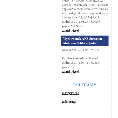
video z meczu Chojniczanka –
Górnik Wałbrzych pod adresem
http://www.chojniczanka.tv/ Cena za
kod dostępu do transmisji: 4 zł karta
i mikropłatności; 6,15 zł SMS
dodany:
2011.08.27 15:06:03
przez:
MKS1930
czytaj więcej
Wychowanek AKS Strzegom
Mistrzem Polski w Judo!
Data newsa: 2011-04-09 23:01
Ostatni komentarz:
brawo!
dodany:
2011.04.11 13:24:09
przez:
on
czytaj więcej
POLECAMY
maszyny cnc
taśmociągi