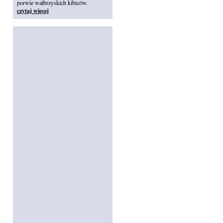
porwie wałbrzyskich kibiców.
czytaj więcej