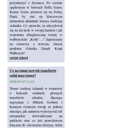
przymierzyć z dystansu. Po sezonie
spędzonym w barwach Trefla Sopot,
Kenny Goins przenosi się na Dolny
Śląsk, by stać się kluczowym
elementem układanki trenera Andrzeja
Adamka. Co sprawiło, że zdecydował
się na ten krok w swojej karierze i jak
wspomina ubiegłoroczną wizytę w
wałbrzyskim „Kotle”…? Zapraszamy
na rozmowę z nowym, silnym
punktem Górnika Zamek Książ
Wałbrzych!
czytaj więcej
Co na temat nowych transferów
sądzi nasz trener?
2026-07-07 11:23
Trener Andrzej Adamek w rozmowie
o kulisach ostatnich, głośnych
transferów zdradza, dlaczego
negocjacje z Mikiem Scottem i
Kennym Goinsem trwały aż półtora
miesiąca, jak zamierza wykorzystać ich
europejskie doświadczenie na
parkiecie oraz co jest prawdziwym
kluczem do stworzenia drużyny, która