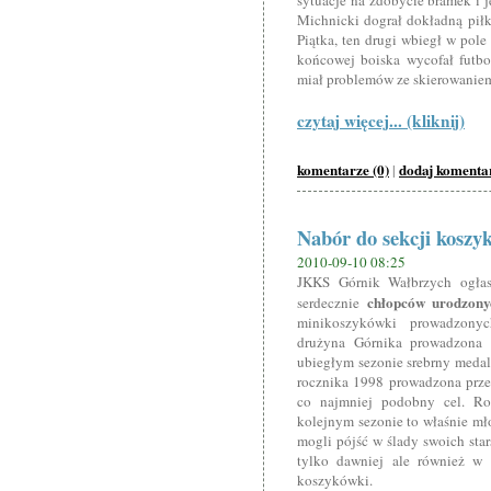
sytuacje na zdobycie bramek i 
Michnicki dograł dokładną pił
Piątka, ten drugi wbiegł w pole 
końcowej boiska wycofał futbo
miał problemów ze skierowaniem 
czytaj więcej... (kliknij)
komentarze (0)
dodaj komenta
|
Nabór do sekcji koszy
2010-09-10 08:25
JKKS Górnik Wałbrzych ogłas
chłopców urodzon
serdecznie
minikoszykówki prowadzony
drużyna Górnika prowadzona 
ubiegłym sezonie srebrny meda
rocznika 1998 prowadzona przez
co najmniej podobny cel. Ro
kolejnym sezonie to właśnie mł
mogli pójść w ślady swoich sta
tylko dawniej ale również w p
koszykówki.