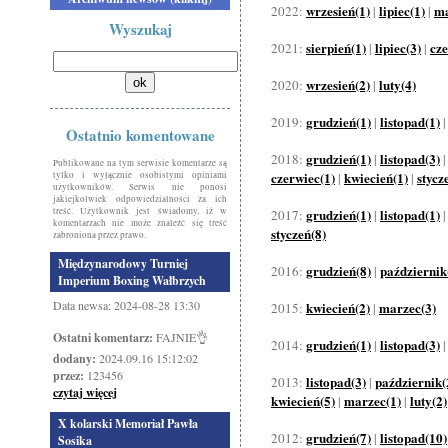
wrzesień(1)
lipiec(1)
ma
2022:
|
|
Wyszukaj
sierpień(1)
lipiec(3)
cze
2021:
|
|
wrzesień(2)
luty(4)
2020:
|
grudzień(1)
listopad(1)
2019:
|
Ostatnio komentowane
grudzień(1)
listopad(3)
2018:
|
Publikowane na tym serwisie komentarze są
czerwiec(1)
kwiecień(1)
stycz
tylko i wyłącznie osobistymi opiniami
|
|
użytkowników. Serwis nie ponosi
jakiejkolwiek odpowiedzialności za ich
treść. Użytkownik jest świadomy, iż w
grudzień(1)
listopad(1)
2017:
|
komentarzach nie może znaleźć się treść
styczeń(8)
zabroniona przez prawo.
Międzynarodowy Turniej
grudzień(8)
październik
2016:
|
Imperium Boxing Wałbrzych
Data newsa: 2024-08-28 13:30
kwiecień(2)
marzec(3)
2015:
|
Ostatni komentarz:
FAJNIE👌
grudzień(1)
listopad(3)
2014:
|
dodany:
2024.09.16 15:12:02
przez:
123456
listopad(3)
październik(
2013:
|
czytaj więcej
kwiecień(5)
marzec(1)
luty(2)
|
|
X kolarski Memoriał Pawła
grudzień(7)
listopad(10)
2012:
|
Sosika