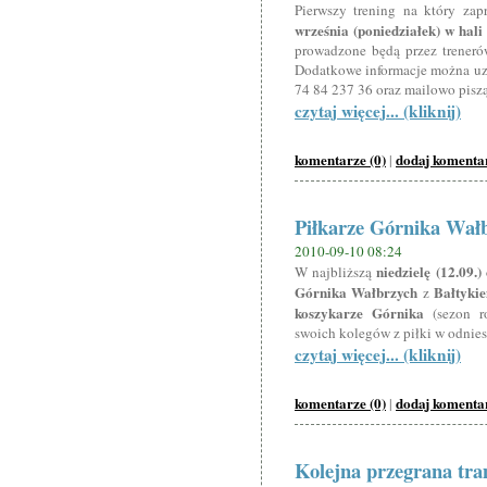
Pierwszy trening na który za
września (poniedziałek) w hali
prowadzone będą przez treneró
Dodatkowe informacje można uzys
74 84 237 36 oraz mailowo pisz
czytaj więcej... (kliknij)
komentarze (0)
dodaj komenta
|
Piłkarze Górnika Wałb
2010-09-10 08:24
niedzielę (12.09.)
W najbliższą
Górnika Wałbrzych
Bałtyki
z
koszykarze Górnika
(sezon r
swoich kolegów z piłki w odnies
czytaj więcej... (kliknij)
komentarze (0)
dodaj komenta
|
Kolejna przegrana t