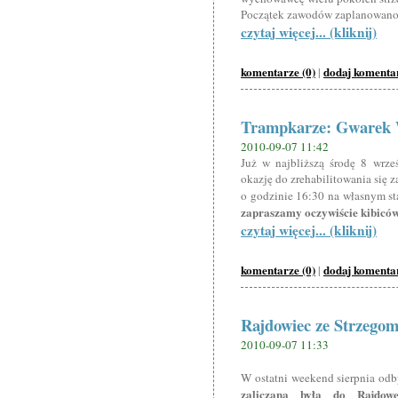
Początek zawodów zaplanowano 
czytaj więcej... (kliknij)
komentarze (0)
dodaj komenta
|
Trampkarze: Gwarek 
2010-09-07 11:42
Już w najbliższą środę 8 wrze
okazję do zrehabilitowania się 
o godzinie 16:30 na własnym s
zapraszamy oczywiście kibiców
czytaj więcej... (kliknij)
komentarze (0)
dodaj komenta
|
Rajdowiec ze Strzegomi
2010-09-07 11:33
W ostatni weekend sierpnia odb
zaliczana była do Rajdow