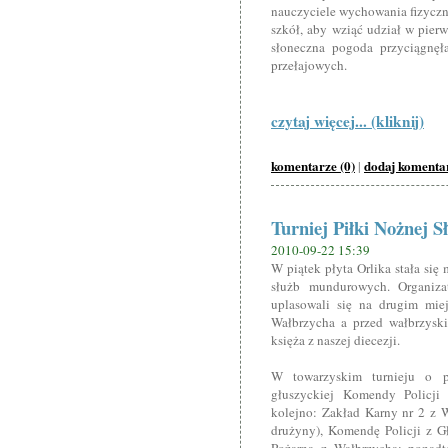
nauczyciele wychowania fizycz
szkół, aby wziąć udział w pie
słoneczna pogoda przyciągnę
przełajowych.
czytaj więcej... (kliknij)
komentarze (0)
dodaj komenta
|
Turniej Piłki Nożnej
2010-09-22 15:39
W piątek płyta Orlika stała się
służb mundurowych. Organiza
uplasowali się na drugim mie
Wałbrzycha a przed wałbrzyski
księża z naszej diecezji.
W towarzyskim turnieju o p
głuszyckiej Komendy Policji 
kolejno: Zakład Karny nr 2 z W
drużyny), Komendę Policji z G