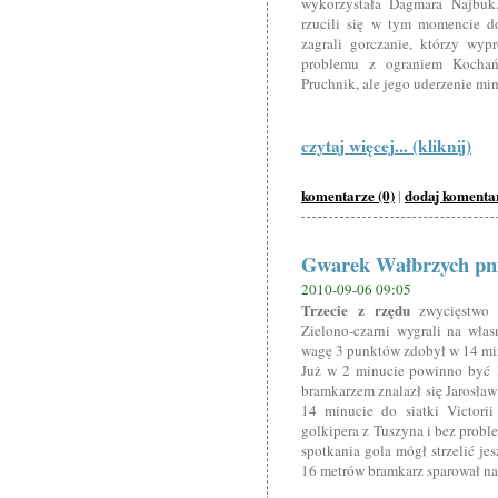
wykorzystała Dagmara Najbuk
rzucili się w tym momencie d
zagrali gorczanie, którzy wyp
problemu z ograniem Kochańs
Pruchnik, ale jego uderzenie mi
czytaj więcej... (kliknij)
komentarze (0)
dodaj komenta
|
Gwarek Wałbrzych pnie
2010-09-06 09:05
Trzecie z rzędu
zwycięstwo 
Zielono-czarni wygrali na wła
wagę 3 punktów zdobył w 14 min
Już w 2 minucie powinno być 1
bramkarzem znalazł się Jarosław
14 minucie do siatki Victorii
golkipera z Tuszyna i bez probl
spotkania gola mógł strzelić je
16 metrów bramkarz sparował na 