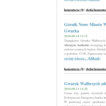
komentarze (0)
dodaj komenta
|
Górnik Nowe Miasto 
Gwarka
2010-09-14 13:15
Trampkarze Gwarka Wałbrzyc
własnym stadionie r
ozegrają 
zielono-czarnych będzie Górni
o godzinie 15:00. Zapraszamy t
czytaj więcej... (kliknij)
komentarze (0)
dodaj komenta
|
Gwarek Wałbrzych zdo
2010-09-13 14:20
Cenne trzy punkty wywieźli d
w
Podopieczni Grzegorza Janika
W pierwszej części spotkania