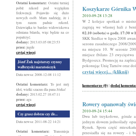
Ostatni komentarz:
Ostatni turniej
Koszykarze Górnika Wa
pobił rekord pod względem
frekwencji. Pojawiło się dużo
2010-09-28 13:28
nowych osób. Mam nadzieję, że i
W 2 kolejce spotkań o mistr
tym razem padnie rekord.
zagrają we własnej hali z be
Dziewiątka to bardzo widowiskowa
odmiana bilarda, więc będzie na co
02.10 (sobota) o godz. 17:30 w
popatrzyć.
SKK Siedlce w lipcu 2008 awanso
dodany:
2013.03.05 08:23:53
sezonu zasadniczego 2008/2009
przez:
jugde
na miejscu 10. W sezonie 2009
czytaj więcej
miejsce (bilans 23 zwycięstwa 
Bydgoszcz. Promocję na zaplec
Józef Żuk najstarszy czynny
pokonując Unię Tarnów oraz doś
wałbrzyski maratończyk
czytaj więcej... (kliknij)
Data newsa: 2008-12-08 11:12
Ostatni komentarz:
To jest mój
komentarze (0)
dodaj komenta
|
idol, wielki szacun dla pana Józka!
dodany:
2013.02.27 18:47:11
przez:
aga
Rowery opanowały świ
czytaj więcej
2010-09-24 15:44
Czy grasz dobrze czy źle...
Dwu lub trzykołowe, górale a
Data newsa: 2011-08-22 14:21
jednym słowem jednoślady opan
Rynek. Spora część mieszka
Ostatni komentarz:
Transmisja
przesiadła się na rowery - i 