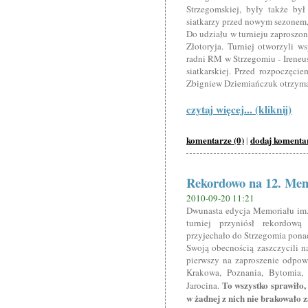
Strzegomskiej, były także b
siatkarzy przed nowym sezonem, 
Do udziału w turnieju zaprosz
Złotoryja. Turniej otworzyli w
radni RM w Strzegomiu - Ireneus
siatkarskiej. Przed rozpoczęcie
Zbigniew Dziemiańczuk otrzyma
czytaj więcej... (kliknij)
komentarze (0)
dodaj komenta
|
Rekordowo na 12. Mem
2010-09-20 11:21
Dwunasta edycja Memoriału im.
turniej przyniósł rekordow
przyjechało do Strzegomia pon
Swoją obecnością zaszczycili n
pierwszy na zaproszenie odpow
Krakowa, Poznania, Bytomia, 
To wszystko sprawiło,
Jarocina.
w żadnej z nich nie brakowało z