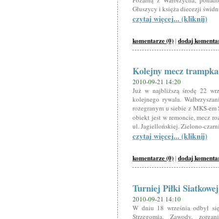
Pożarną z Wałbrzycha; ponadto
Głuszycy i księża diecezji świdn
czytaj więcej... (kliknij)
komentarze (0)
dodaj komenta
|
Kolejny mecz trampk
2010-09-21 14:20
Już w najbliższą środę 22 wr
kolejnego rywala. Wałbrzyszan
rozegranym u siebie z MKS-em 
obiekt jest w remoncie, mecz ro
ul. Jagiellońskiej. Zielono-czar
czytaj więcej... (kliknij)
komentarze (0)
dodaj komenta
|
Turniej Piłki Siatkow
2010-09-21 14:10
W dniu 18 września odbył się 
Strzegomia. Zawody, zorg