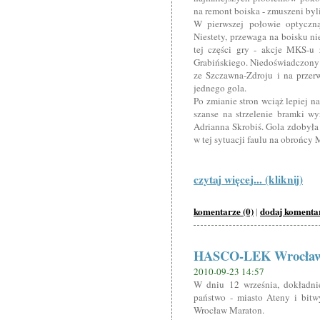
na remont boiska - zmuszeni byli
W pierwszej połowie optyczną
Niestety, przewaga na boisku ni
tej części gry - akcje MKS-u 
Grabińskiego. Niedoświadczony
ze Szczawna-Zdroju i na przerwę
jednego gola.
Po zmianie stron wciąż lepiej n
szanse na strzelenie bramki w
Adrianna Skrobiś. Gola zdobyła 
w tej sytuacji faulu na obrońcy
czytaj więcej... (kliknij)
komentarze (0)
dodaj komenta
|
HASCO-LEK Wrocław
2010-09-23 14:57
W dniu 12 września, dokładni
państwo - miasto Ateny i bi
Wrocław Maraton.