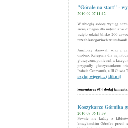
"Górale na start" - w
2010-09-07 11:12
W ubiegłą sobotę wyciąg narcia
areną zmagań dla miłośników dwó
wzięło udział blisko 200 zawo
trzech kategoriach triumfowali
Amatorzy starowali wraz z zaw
osobno. Kategoria dla najmłods
głuszyczan, ponieważ w kategori
przypadły głuszyczankom: tri
Izabela Czemarnik, a III Oliwia 
czytaj więcej... (kliknij)
komentarze (0)
dodaj komenta
|
Koszykarze Górnika gr
2010-09-06 13:39
Pewnie nie każdy z kibiców
koszykarskim Górniku przed s