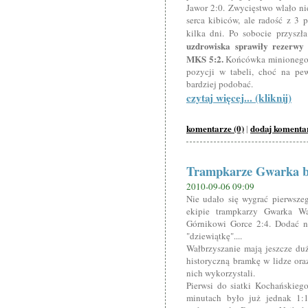
Jawor 2:0. Zwycięstwo wlało n
serca kibiców, ale radość z 3 
kilka dni. Po sobocie przysz
uzdrowiska sprawiły rezerwy
MKS 5:2.
Końcówka minionego t
pozycji w tabeli, choć na pe
bardziej podobać.
czytaj więcej... (kliknij)
komentarze (0)
dodaj komenta
|
Trampkarze Gwarka b
2010-09-06 09:09
Nie udało się wygrać pierwsze
ekipie trampkarzy Gwarka Wał
Górnikowi Gorce 2:4. Dodać na
"dziewiątkę"....
Wałbrzyszanie mają jeszcze duż
historyczną bramkę w lidze oraz
nich wykorzystali.
Pierwsi do siatki Kochańskiego
minutach było już jednak 1:1.