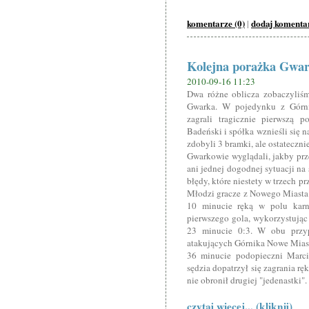
komentarze (0)
dodaj komenta
|
Kolejna porażka Gwa
2010-09-16 11:23
Dwa różne oblicza zobaczyliś
Gwarka. W pojedynku z Górni
zagrali tragicznie pierwszą p
Badeński i spółka wznieśli się 
zdobyli 3 bramki, ale ostatecznie
Gwarkowie wyglądali, jakby prze
ani jednej dogodnej sytuacji na 
błędy, które niestety w trzech 
Młodzi gracze z Nowego Miasta p
10 minucie ręką w polu karn
pierwszego gola, wykorzystując 
23 minucie 0:3. W obu przyp
atakujących Górnika Nowe Miast
36 minucie podopieczni Marci
sędzia dopatrzył się zagrania r
nie obronił drugiej "jedenastki".
czytaj więcej... (kliknij)