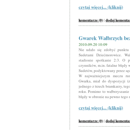
czytaj więcej... (kliknij)
komentarze (0)
dodaj komenta
|
Gwarek Wałbrzych be
2010-09-20 10:09
Nie udało się zdobyć punktu
Sudetami Dziećmorowice. Wał
stadionie spotkanie 2:3. O p
czynników, m.in. fatalne błędy 
Sudetów, podyktowany przez sędz
W najważniejszym meczu rund
Gwarka, miał do dyspozycji (
jednego z trzech bramkarzy, teg
roku. Pomimo to wałbrzyszanie p
błędy w obronie na pewno tego m
czytaj więcej... (kliknij)
komentarze (0)
dodaj komenta
|