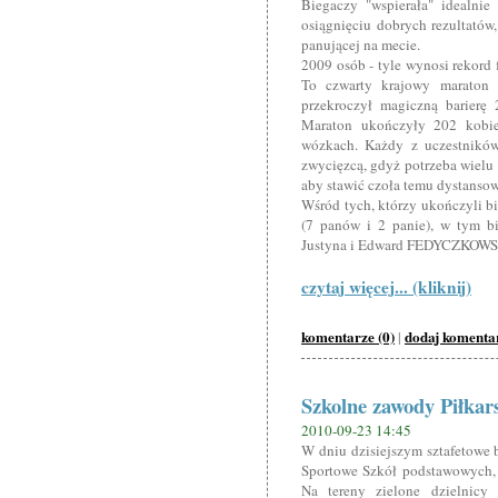
Biegaczy "wspierała" idealnie 
osiągnięciu dobrych rezultatów,
panującej na mecie.
2009 osób - tyle wynosi rekor
To czwarty krajowy maraton 
przekroczył magiczną barierę
Maraton ukończyły 202 kobi
wózkach. Każdy z uczestników
zwycięzcą, gdyż potrzeba wielu 
aby stawić czoła temu dystansow
Wśród tych, którzy ukończyli b
(7 panów i 2 panie), w tym 
Justyna i Edward FEDYCZKOWS
czytaj więcej... (kliknij)
komentarze (0)
dodaj komenta
|
Szkolne zawody Piłkar
2010-09-23 14:45
W dniu dzisiejszym sztafetowe
Sportowe Szkół podstawowych, 
Na tereny zielone dzielnicy