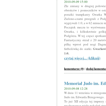
2010-09-09 15:00
Złe zmiany w drugiej połowie 
obrońców i pomocników w osta
porażki trampkarzy Gwarka W
Zielono-czarni przegrali z Po
wygrywali 1:0, a w 62 minucie re
Początek meczu to wyrównana g
Gwarka, i kilkukrotnie golk
Podgórza. W tej częsci spotkani
Fantastyczny strzał z 20 metró
piłkę wprost pod nogi Dagma
Gwarkowi
futbolówkę do siatki.
1:0.
czytaj więcej... (kliknij)
komentarze (0)
dodaj komenta
|
Memoriał Judo im. E
2010-09-08 12:28
W dniu 11 września w strzegoms
Judo im. Edwarda Brzegowego.
To już XII edycja tej imprezy 
wychowawcę wielu pokoleń str