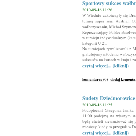
Sportowy sukces wałb
2010-09-16 11:26
W Wiedniu zakończyły się Druż
turniej super serii Austrian
wałbrzyszanin, Michał Szymcz
Reprezentujący Polske absolwen
w turnieju indywidualnym (kate
kategorii U-21.
Na turniejach rywalizowali z 
gratulujemy młodemu wałbrzysz
sukcesów na kortach w kraju i za
czytaj więcej... (kliknij)
komentarze (0)
dodaj komenta
|
Sudety Dziećmorowice
2010-09-16 11:25
Podopieczni Grzegorza Janika 
11:00 podejmą na własnym sta
będą chcieli zrewanżować się 
miesięcy, kiedy to przegrali w D
czytaj więcej... (kliknij)