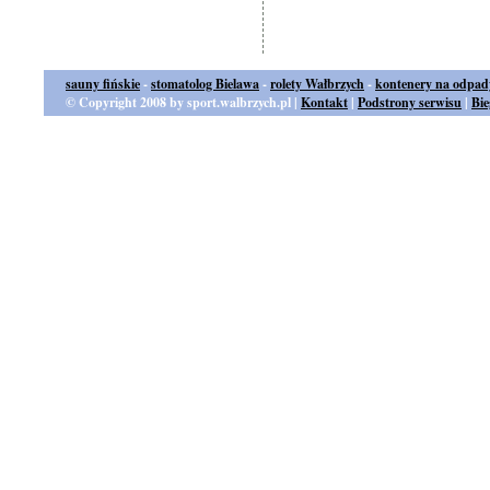
sauny fińskie
-
stomatolog Bielawa
-
rolety Wałbrzych
-
kontenery na odpad
© Copyright 2008 by sport.walbrzych.pl |
Kontakt
|
Podstrony serwisu
|
Bi