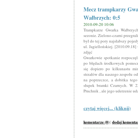
Mecz trampkarzy Gwa
Wałbrzych: 0:5
2010-09-20 10:06
Trampkarze Gwarka Wałbrzych
sezonie. Zielono-czarni przegra
był do tej pory najsłabszy poje
ul. Jagiellońskiej. [2010.09.18
zdjęć
Gwarkowie spotkanie rozpoczęli
po błędach środkowych pomocn
się dopiero po kilkunastu mi
strzałów dla naszego zespołu o
na poprzeczce, a dobitka teg
słupek bramki Czarnych. W 22 
Pruchnik , ale jego uderzenie ud
czytaj więcej... (kliknij)
komentarze (0)
dodaj komenta
|