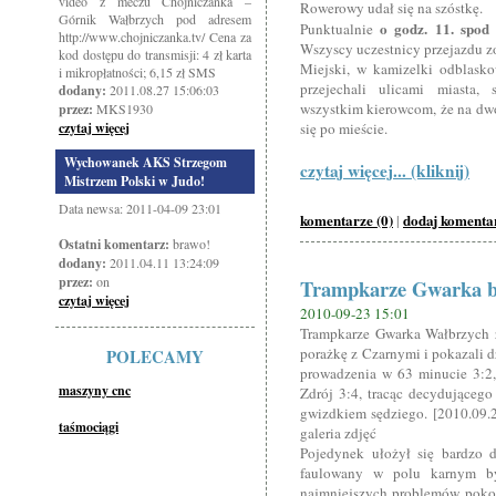
video z meczu Chojniczanka –
Rowerowy udał się na szóstkę.
Górnik Wałbrzych pod adresem
o godz. 11. spod
Punktualnie
http://www.chojniczanka.tv/ Cena za
Wszyscy uczestnicy przejazdu zo
kod dostępu do transmisji: 4 zł karta
Miejski, w kamizelki odblasko
i mikropłatności; 6,15 zł SMS
przejechali ulicami miasta,
dodany:
2011.08.27 15:06:03
wszystkim kierowcom, że na dw
przez:
MKS1930
czytaj więcej
się po mieście.
Wychowanek AKS Strzegom
czytaj więcej... (kliknij)
Mistrzem Polski w Judo!
Data newsa: 2011-04-09 23:01
komentarze (0)
dodaj komenta
|
Ostatni komentarz:
brawo!
dodany:
2011.04.11 13:24:09
przez:
on
Trampkarze Gwarka bl
czytaj więcej
2010-09-23 15:01
Trampkarze Gwarka Wałbrzych zr
porażkę z Czarnymi i pokazali dz
POLECAMY
prowadzenia w 63 minucie 3:2,
maszyny cnc
Zdrój 3:4, tracąc decydująceg
gwizdkiem sędziego. [2010.09.
taśmociągi
galeria zdjęć
Pojedynek ułożył się bardzo d
faulowany w polu karnym by
najmniejszych problemów pokon