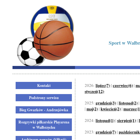
Sport w Wałbrz
lipiec(7)
czerwiec(6)
ma
2026:
|
|
Kontakt
styczeń(12)
Podstrony serwisu
grudzień(3)
listopad(2)
2025:
|
maj(2)
kwiecień(2)
marzec(1
|
|
|
Bieg Gwarków - Andrzejówka
listopad(1)
sierpień(1)
2024:
|
|
Rozgrywki piłkarskie Playarena
w Wałbrzychu
grudzień(7)
październik
2023:
|
Archiwum newsów (kliknij)