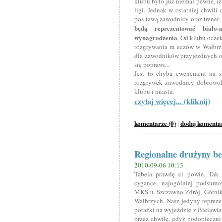
klubu było już niemal pewne, iż
ligi. Jednak w ostatniej chwili
pos tawą zawodnicy oraz trener.
będą reprezentować biało
wynagrodzenia
. Od klubu ocze
rozgrywania m eczów w Wałbrzy
dla zawodników przyjezdnych ora
się poprawi...
Jest to chyba ewenement na s
rozgrywek zawodnicy dobrowoln
klubu i miasta.
czytaj więcej... (kliknij)
komentarze (0)
dodaj komenta
|
Regionalne drużyny be
2010-09-06 10:13
Tabela prawdę ci powie. Tak 
cygance, najogólniej podsum
MKS-u Szczawno-Zdrój, Górni
Wałbrzych. Nasz jedyny repreze
porażki na wyjeździe z Bielawian
przez chwilę, gdyż podopieczni 