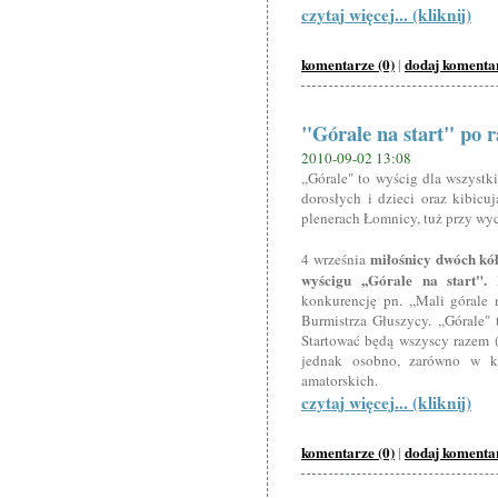
czytaj więcej... (kliknij)
komentarze (0)
dodaj komenta
|
"Górale na start" po 
2010-09-02 13:08
,,Górale" to wyścig dla wszyst
dorosłych i dzieci oraz kibic
plenerach Łomnicy, tuż przy wyc
miłośnicy dwóch kółe
4 września
wyścigu ,,Górale na start".
konkurencję pn. ,,Mali górale 
Burmistrza Głuszycy. ,,Górale"
Startować będą wszyscy razem 
jednak osobno, zarówno w ka
amatorskich.
czytaj więcej... (kliknij)
komentarze (0)
dodaj komenta
|