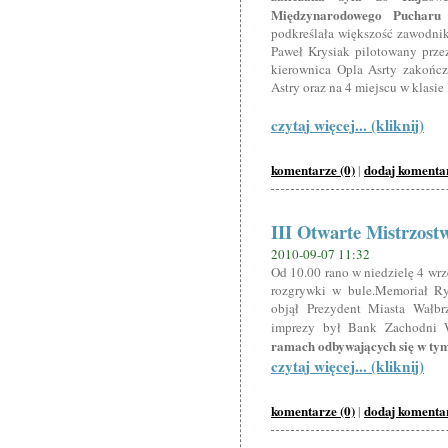
Międzynarodowego Pucharu 
podkreślała większość zawodnik
Paweł Krysiak pilotowany prze
kierownica Opla Asrty zakończ
Astry oraz na 4 miejscu w klas
czytaj więcej... (kliknij)
komentarze (0)
dodaj komenta
|
III Otwarte Mistrzost
2010-09-07 11:32
Od 10.00 rano w niedzielę 4 wrz
rozgrywki w bule.Memoriał R
objął Prezydent Miasta Wałb
imprezy był Bank Zachodni
ramach odbywających się w tym
czytaj więcej... (kliknij)
komentarze (0)
dodaj komenta
|