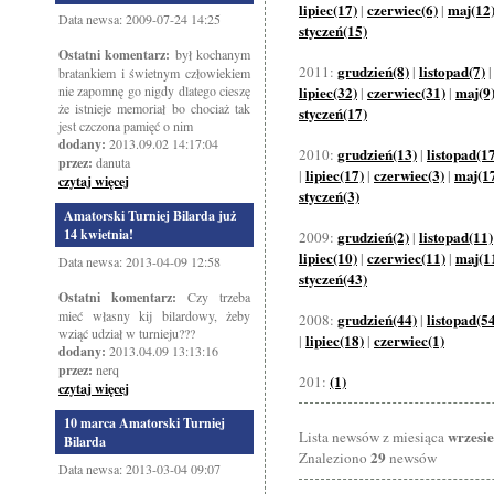
lipiec(17)
czerwiec(6)
maj(12
|
|
Data newsa: 2009-07-24 14:25
styczeń(15)
Ostatni komentarz:
był kochanym
grudzień(8)
listopad(7)
2011:
|
bratankiem i świetnym człowiekiem
nie zapomnę go nigdy dlatego cieszę
lipiec(32)
czerwiec(31)
maj(9
|
|
że istnieje memoriał bo chociaż tak
styczeń(17)
jest czczona pamięć o nim
dodany:
2013.09.02 14:17:04
grudzień(13)
listopad(1
2010:
|
przez:
danuta
lipiec(17)
czerwiec(3)
maj(1
|
|
|
czytaj więcej
styczeń(3)
Amatorski Turniej Bilarda już
14 kwietnia!
grudzień(2)
listopad(11)
2009:
|
lipiec(10)
czerwiec(11)
maj(1
|
|
Data newsa: 2013-04-09 12:58
styczeń(43)
Ostatni komentarz:
Czy trzeba
mieć własny kij bilardowy, żeby
grudzień(44)
listopad(5
2008:
|
wziąć udział w turnieju???
lipiec(18)
czerwiec(1)
|
|
dodany:
2013.04.09 13:13:16
przez:
nerq
(1)
201:
czytaj więcej
10 marca Amatorski Turniej
wrzesi
Lista newsów z miesiąca
Bilarda
29
Znaleziono
newsów
Data newsa: 2013-03-04 09:07