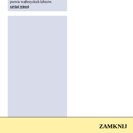
porwie wałbrzyskich kibiców.
czytaj więcej
ZAMKNIJ