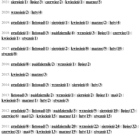
2021:
sierpień(1)
|
lipiec(3)
|
czerwiec(2)
|
kwiecień(1)
|
marzec(5)
2020:
wrzesień(2)
|
luty(4)
2019:
grudzień(1)
|
listopad(1)
|
sierpień(1)
|
kwiecień(1)
|
marzec(2)
|
luty(4)
2018:
grudzień(1)
|
listopad(3)
|
październik(4)
|
wrzesień(3)
|
lipiec(1)
|
czerwiec(1)
|
kwiecień(1)
|
styczeń(1)
2017:
grudzień(1)
|
listopad(1)
|
sierpień(2)
|
kwiecień(8)
|
marzec(9)
|
luty(10)
|
styczeń(8)
2016:
grudzień(8)
|
październik(2)
|
wrzesień(1)
|
lipiec(2)
2015:
kwiecień(2)
|
marzec(3)
2014:
grudzień(1)
|
listopad(3)
|
wrzesień(1)
|
sierpień(4)
|
luty(3)
2013:
listopad(3)
|
październik(2)
|
wrzesień(1)
|
sierpień(2)
|
lipiec(1)
|
maj(2)
|
kwiecień(5)
|
marzec(1)
|
luty(2)
|
styczeń(3)
2012:
grudzień(7)
|
listopad(10)
|
październik(5)
|
wrzesień(9)
|
sierpień(10)
|
lipiec(17)
|
czerwiec(6)
|
maj(12)
|
kwiecień(15)
|
marzec(11)
|
luty(19)
|
styczeń(15)
2011:
grudzień(8)
|
listopad(7)
|
październik(20)
|
wrzesień(22)
|
sierpień(24)
|
lipiec(32)
|
czerwiec(31)
|
maj(9)
|
kwiecień(13)
|
marzec(19)
|
luty(11)
|
styczeń(17)