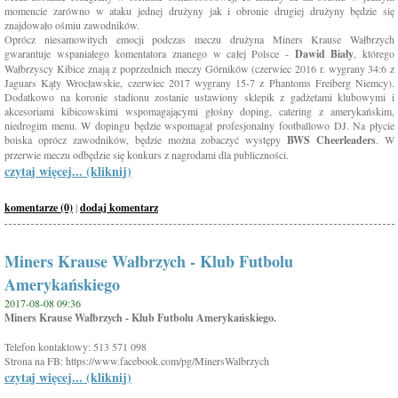
momencie zarówno w ataku jednej drużyny jak i obronie drugiej drużyny będzie się
znajdowało ośmiu zawodników.
Oprócz niesamowitych emocji podczas meczu drużyna Miners Krause Wałbrzych
gwarantuje wspaniałego komentatora znanego w całej Polsce -
Dawid Biały
, którego
Wałbrzyscy Kibice znają z poprzednich meczy Górników (czerwiec 2016 r. wygrany 34:6 z
Jaguars Kąty Wrocławskie, czerwiec 2017 wygrany 15-7 z Phantoms Freiberg Niemcy).
Dodatkowo na koronie stadionu zostanie ustawiony sklepik z gadżetami klubowymi i
akcesoriami kibicowskimi wspomagającymi głośny doping, catering z amerykańskim,
niedrogim menu. W dopingu będzie wspomagał profesjonalny footballowo DJ. Na płycie
boiska oprócz zawodników, będzie można zobaczyć występy
BWS Cheerleaders
. W
przerwie meczu odbędzie się konkurs z nagrodami dla publiczności.
czytaj więcej... (kliknij)
komentarze (0)
|
dodaj komentarz
Miners Krause Wałbrzych - Klub Futbolu
Amerykańskiego
2017-08-08 09:36
Miners Krause Wałbrzych - Klub Futbolu Amerykańskiego.
Telefon kontaktowy: 513 571 098
Strona na FB: https://www.facebook.com/pg/MinersWalbrzych
czytaj więcej... (kliknij)