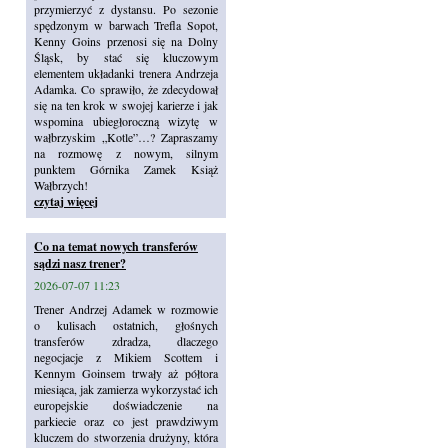
przymierzyć z dystansu. Po sezonie
spędzonym w barwach Trefla Sopot,
Kenny Goins przenosi się na Dolny
Śląsk, by stać się kluczowym
elementem układanki trenera Andrzeja
Adamka. Co sprawiło, że zdecydował
się na ten krok w swojej karierze i jak
wspomina ubiegłoroczną wizytę w
wałbrzyskim „Kotle”…? Zapraszamy
na rozmowę z nowym, silnym
punktem Górnika Zamek Książ
Wałbrzych!
czytaj więcej
Co na temat nowych transferów
sądzi nasz trener?
2026-07-07 11:23
Trener Andrzej Adamek w rozmowie
o kulisach ostatnich, głośnych
transferów zdradza, dlaczego
negocjacje z Mikiem Scottem i
Kennym Goinsem trwały aż półtora
miesiąca, jak zamierza wykorzystać ich
europejskie doświadczenie na
parkiecie oraz co jest prawdziwym
kluczem do stworzenia drużyny, która