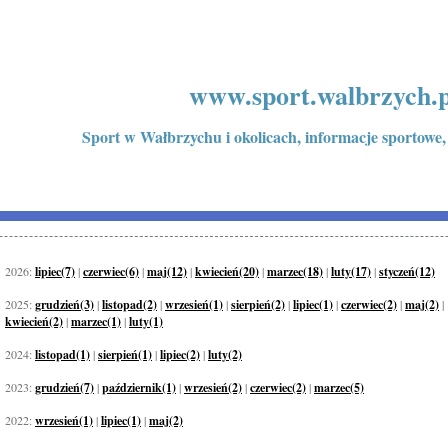
www.sport.walbrzych.p
Sport w Wałbrzychu i okolicach, informacje sportowe,
2026:
lipiec(7)
|
czerwiec(6)
|
maj(12)
|
kwiecień(20)
|
marzec(18)
|
luty(17)
|
styczeń(12)
2025:
grudzień(3)
|
listopad(2)
|
wrzesień(1)
|
sierpień(2)
|
lipiec(1)
|
czerwiec(2)
|
maj(2)
|
kwiecień(2)
|
marzec(1)
|
luty(1)
2024:
listopad(1)
|
sierpień(1)
|
lipiec(2)
|
luty(2)
2023:
grudzień(7)
|
październik(1)
|
wrzesień(2)
|
czerwiec(2)
|
marzec(5)
2022:
wrzesień(1)
|
lipiec(1)
|
maj(2)