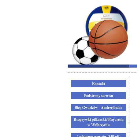
Kontakt
Podstrony serwisu
Bieg Gwarków - Andrzejówka
Rozgrywki piłkarskie Playarena
w Wałbrzychu
Archiwum newsów (kliknij)