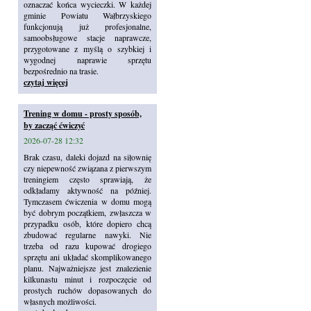
oznaczać końca wycieczki. W każdej
gminie Powiatu Wałbrzyskiego
funkcjonują już profesjonalne,
samoobsługowe stacje naprawcze,
przygotowane z myślą o szybkiej i
wygodnej naprawie sprzętu
bezpośrednio na trasie.
czytaj więcej
Trening w domu - prosty sposób,
by zacząć ćwiczyć
2026-07-28 12:32
Brak czasu, daleki dojazd na siłownię
czy niepewność związana z pierwszym
treningiem często sprawiają, że
odkładamy aktywność na później.
Tymczasem ćwiczenia w domu mogą
być dobrym początkiem, zwłaszcza w
przypadku osób, które dopiero chcą
zbudować regularne nawyki. Nie
trzeba od razu kupować drogiego
sprzętu ani układać skomplikowanego
planu. Najważniejsze jest znalezienie
kilkunastu minut i rozpoczęcie od
prostych ruchów dopasowanych do
własnych możliwości.