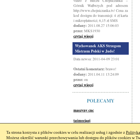
video z meczu Chojniczanka –
Górnik Wałbrzych pod adresem
http://www.chojniczanka.tv/ Cena za
kod dostępu do transmisji: 4 zł karta
i mikropłatności; 6,15 zł SMS
dodany:
2011.08.27 15:06:03
przez:
MKS1930
czytaj więcej
Wychowanek AKS Strzegom
Mistrzem Polski w Judo!
Data newsa: 2011-04-09 23:01
Ostatni komentarz:
brawo!
dodany:
2011.04.11 13:24:09
przez:
on
czytaj więcej
POLECAMY
maszyny cnc
taśmociągi
Ta strona korzysta z plików cookies w celu realizacji usług i zgodnie z
Polityk
Możesz określić warunki przechowywania lub dostępu do plików cookies w Two