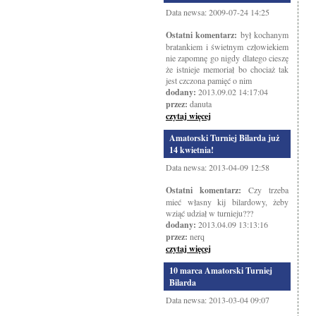
Data newsa: 2009-07-24 14:25
Ostatni komentarz:
był kochanym
bratankiem i świetnym człowiekiem
nie zapomnę go nigdy dlatego cieszę
że istnieje memoriał bo chociaż tak
jest czczona pamięć o nim
dodany:
2013.09.02 14:17:04
przez:
danuta
czytaj więcej
Amatorski Turniej Bilarda już
14 kwietnia!
Data newsa: 2013-04-09 12:58
Ostatni komentarz:
Czy trzeba
mieć własny kij bilardowy, żeby
wziąć udział w turnieju???
dodany:
2013.04.09 13:13:16
przez:
nerq
czytaj więcej
10 marca Amatorski Turniej
Bilarda
Data newsa: 2013-03-04 09:07