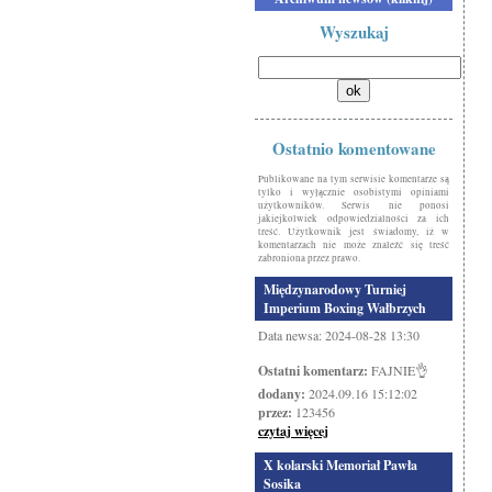
Wyszukaj
Ostatnio komentowane
Publikowane na tym serwisie komentarze są
tylko i wyłącznie osobistymi opiniami
użytkowników. Serwis nie ponosi
jakiejkolwiek odpowiedzialności za ich
treść. Użytkownik jest świadomy, iż w
komentarzach nie może znaleźć się treść
zabroniona przez prawo.
Międzynarodowy Turniej
Imperium Boxing Wałbrzych
Data newsa: 2024-08-28 13:30
Ostatni komentarz:
FAJNIE👌
dodany:
2024.09.16 15:12:02
przez:
123456
czytaj więcej
X kolarski Memoriał Pawła
Sosika