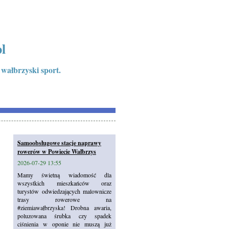
l
 wałbrzyski sport.
Samoobsługowe stacje naprawy
rowerów w Powiecie Wałbrzys
2026-07-29 13:55
Mamy świetną wiadomość dla
wszystkich mieszkańców oraz
turystów odwiedzających malownicze
trasy rowerowe na
#ziemiawałbrzyska! Drobna awaria,
poluzowana śrubka czy spadek
ciśnienia w oponie nie muszą już