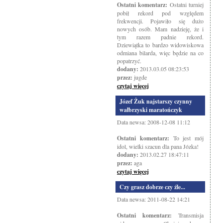
Ostatni komentarz:
Ostatni turniej
pobił rekord pod względem
frekwencji. Pojawiło się dużo
nowych osób. Mam nadzieję, że i
tym razem padnie rekord.
Dziewiątka to bardzo widowiskowa
odmiana bilarda, więc będzie na co
popatrzyć.
dodany:
2013.03.05 08:23:53
przez:
jugde
czytaj więcej
Józef Żuk najstarszy czynny
wałbrzyski maratończyk
Data newsa: 2008-12-08 11:12
Ostatni komentarz:
To jest mój
idol, wielki szacun dla pana Józka!
dodany:
2013.02.27 18:47:11
przez:
aga
czytaj więcej
Czy grasz dobrze czy źle...
Data newsa: 2011-08-22 14:21
Ostatni komentarz:
Transmisja