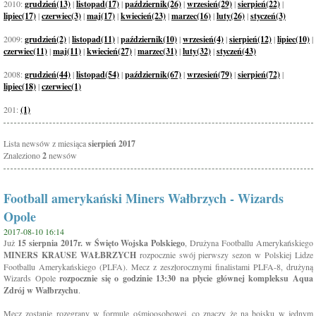
2010:
grudzień(13)
|
listopad(17)
|
październik(26)
|
wrzesień(29)
|
sierpień(22)
|
lipiec(17)
|
czerwiec(3)
|
maj(17)
|
kwiecień(23)
|
marzec(16)
|
luty(26)
|
styczeń(3)
2009:
grudzień(2)
|
listopad(11)
|
październik(10)
|
wrzesień(4)
|
sierpień(12)
|
lipiec(10)
|
czerwiec(11)
|
maj(11)
|
kwiecień(27)
|
marzec(31)
|
luty(32)
|
styczeń(43)
2008:
grudzień(44)
|
listopad(54)
|
październik(67)
|
wrzesień(79)
|
sierpień(72)
|
lipiec(18)
|
czerwiec(1)
201:
(1)
Lista newsów z miesiąca
sierpień 2017
Znaleziono
2
newsów
Football amerykański Miners Wałbrzych - Wizards
Opole
2017-08-10 16:14
Już
15 sierpnia 2017r. w Święto Wojska Polskiego
, Drużyna Footballu Amerykańskiego
MINERS KRAUSE WAŁBRZYCH
rozpocznie swój pierwszy sezon w Polskiej Lidze
Footballu Amerykańskiego (PLFA). Mecz z zeszłorocznymi finalistami PLFA-8, drużyną
Wizards Opole
rozpocznie się o godzinie 13:30 na płycie głównej kompleksu Aqua
Zdrój w Wałbrzychu
.
Mecz zostanie rozegrany w formule ośmioosobowej, co znaczy że na boisku w jednym