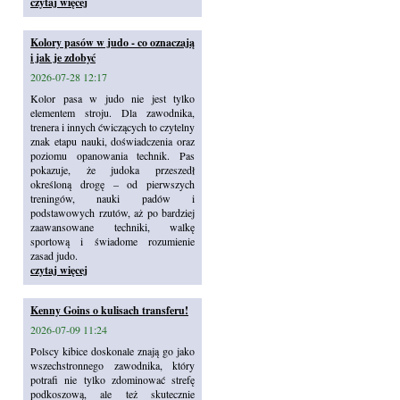
czytaj więcej
Kolory pasów w judo - co oznaczają
i jak je zdobyć
2026-07-28 12:17
Kolor pasa w judo nie jest tylko
elementem stroju. Dla zawodnika,
trenera i innych ćwiczących to czytelny
znak etapu nauki, doświadczenia oraz
poziomu opanowania technik. Pas
pokazuje, że judoka przeszedł
określoną drogę – od pierwszych
treningów, nauki padów i
podstawowych rzutów, aż po bardziej
zaawansowane techniki, walkę
sportową i świadome rozumienie
zasad judo.
czytaj więcej
Kenny Goins o kulisach transferu!
2026-07-09 11:24
Polscy kibice doskonale znają go jako
wszechstronnego zawodnika, który
potrafi nie tylko zdominować strefę
podkoszową, ale też skutecznie