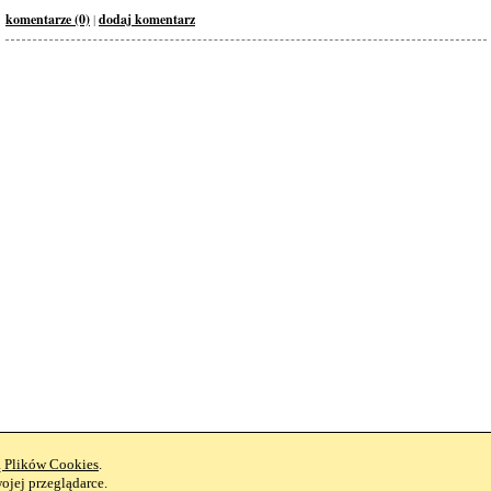
komentarze (0)
|
dodaj komentarz
ą Plików Cookies
.
jej przeglądarce.