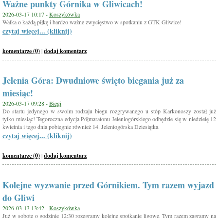
Ważne punkty Górnika w Gliwicach!
2026-03-17 10:17 -
Koszykówka
Walka o każdą piłkę i bardzo ważne zwycięstwo w spotkaniu z GTK Gliwice!
czytaj więcej... (kliknij)
komentarze (0)
|
dodaj komentarz
Jelenia Góra: Dwudniowe święto biegania już za
miesiąc!
2026-03-17 09:28 -
Biegi
Do startu jedynego w swoim rodzaju biegu rozgrywanego u stóp Karkonoszy został już
tylko miesiąc! Tegoroczna edycja Półmaratonu Jeleniogórskiego odbędzie się w niedzielę 12
kwietnia i tego dnia pobiegnie również 14. Jeleniogórska Dziesiątka.
czytaj więcej... (kliknij)
komentarze (0)
|
dodaj komentarz
Kolejne wyzwanie przed Górnikiem. Tym razem wyjazd
do Gliwi
2026-03-13 13:42 -
Koszykówka
Już w sobotę o godzinie 12:30 rozegramy kolejne spotkanie ligowe. Tym razem zagramy na