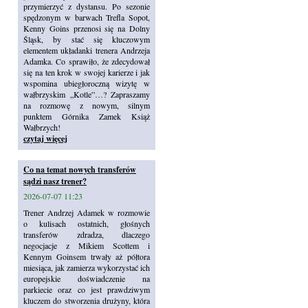
przymierzyć z dystansu. Po sezonie
spędzonym w barwach Trefla Sopot,
Kenny Goins przenosi się na Dolny
Śląsk, by stać się kluczowym
elementem układanki trenera Andrzeja
Adamka. Co sprawiło, że zdecydował
się na ten krok w swojej karierze i jak
wspomina ubiegłoroczną wizytę w
wałbrzyskim „Kotle”…? Zapraszamy
na rozmowę z nowym, silnym
punktem Górnika Zamek Książ
Wałbrzych!
czytaj więcej
Co na temat nowych transferów
sądzi nasz trener?
2026-07-07 11:23
Trener Andrzej Adamek w rozmowie
o kulisach ostatnich, głośnych
transferów zdradza, dlaczego
negocjacje z Mikiem Scottem i
Kennym Goinsem trwały aż półtora
miesiąca, jak zamierza wykorzystać ich
europejskie doświadczenie na
parkiecie oraz co jest prawdziwym
kluczem do stworzenia drużyny, która