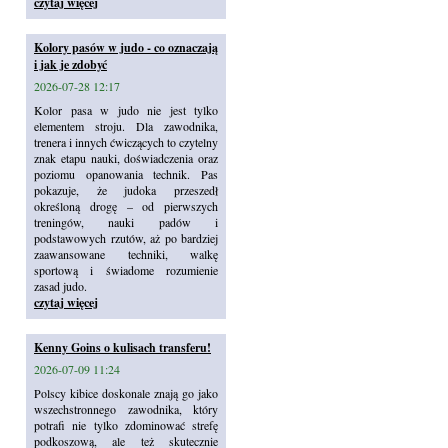
czytaj więcej
Kolory pasów w judo - co oznaczają
i jak je zdobyć
2026-07-28 12:17
Kolor pasa w judo nie jest tylko
elementem stroju. Dla zawodnika,
trenera i innych ćwiczących to czytelny
znak etapu nauki, doświadczenia oraz
poziomu opanowania technik. Pas
pokazuje, że judoka przeszedł
określoną drogę – od pierwszych
treningów, nauki padów i
podstawowych rzutów, aż po bardziej
zaawansowane techniki, walkę
sportową i świadome rozumienie
zasad judo.
czytaj więcej
Kenny Goins o kulisach transferu!
2026-07-09 11:24
Polscy kibice doskonale znają go jako
wszechstronnego zawodnika, który
potrafi nie tylko zdominować strefę
podkoszową, ale też skutecznie