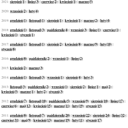
2021:
sierpień(1)
|
lipiec(3)
|
czerwiec(2)
|
kwiecień(1)
|
marzec(5)
2020:
wrzesień(2)
|
luty(4)
2019:
grudzień(1)
|
listopad(1)
|
sierpień(1)
|
kwiecień(1)
|
marzec(2)
|
luty(4)
2018:
grudzień(1)
|
listopad(3)
|
październik(4)
|
wrzesień(3)
|
lipiec(1)
|
czerwiec(1)
|
kwiecień(1)
|
styczeń(1)
2017:
grudzień(1)
|
listopad(1)
|
sierpień(2)
|
kwiecień(8)
|
marzec(9)
|
luty(10)
|
styczeń(8)
2016:
grudzień(8)
|
październik(2)
|
wrzesień(1)
|
lipiec(2)
2015:
kwiecień(2)
|
marzec(3)
2014:
grudzień(1)
|
listopad(3)
|
wrzesień(1)
|
sierpień(4)
|
luty(3)
2013:
listopad(3)
|
październik(2)
|
wrzesień(1)
|
sierpień(2)
|
lipiec(1)
|
maj(2)
|
kwiecień(5)
|
marzec(1)
|
luty(2)
|
styczeń(3)
2012:
grudzień(7)
|
listopad(10)
|
październik(5)
|
wrzesień(9)
|
sierpień(10)
|
lipiec(17)
|
czerwiec(6)
|
maj(12)
|
kwiecień(15)
|
marzec(11)
|
luty(19)
|
styczeń(15)
2011:
grudzień(8)
|
listopad(7)
|
październik(20)
|
wrzesień(22)
|
sierpień(24)
|
lipiec(32)
|
czerwiec(31)
|
maj(9)
|
kwiecień(13)
|
marzec(19)
|
luty(11)
|
styczeń(17)