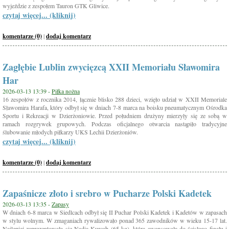
wyjeździe z zespołem Tauron GTK Gliwice.
czytaj więcej... (kliknij)
komentarze (0)
|
dodaj komentarz
Zagłębie Lublin zwycięzcą XXII Memoriału Sławomira
Har
2026-03-13 13:39 -
Piłka nożna
16 zespołów z rocznika 2014, łącznie blisko 288 dzieci, wzięło udział w XXII Memoriale
Sławomira Harafa, który odbył się w dniach 7-8 marca na boisku pneumatycznym Ośrodka
Sportu i Rekreacji w Dzierżoniowie. Przed południem drużyny mierzyły się ze sobą w
ramach rozgrywek grupowych. Podczas oficjalnego otwarcia nastąpiło tradycyjne
ślubowanie młodych piłkarzy UKS Lechii Dzierżoniów.
czytaj więcej... (kliknij)
komentarze (0)
|
dodaj komentarz
Zapaśnicze złoto i srebro w Pucharze Polski Kadetek
2026-03-13 13:35 -
Zapasy
W dniach 6-8 marca w Siedlcach odbył się II Puchar Polski Kadetek i Kadetów w zapasach
w stylu wolnym. W zmaganiach rywalizowało ponad 365 zawodników w wieku 15-17 lat.
Najlepiej zaprezentowała się Nadia Kurcab (65 kg), która awansowała do ścisłego finału i