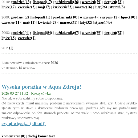
2010:
grudzień(13)
|
listopad(17)
|
październik(26)
|
wrzesień(29)
|
sierpień(22)
|
lipiec(17)
|
czerwiec(3)
|
maj(17)
|
kwiecień(23)
|
marzec(16)
|
luty(26)
|
styczeń(3)
2009:
grudzień(2)
|
listopad(11)
|
październik(10)
|
wrzesień(4)
|
sierpień(12)
|
lipiec(10)
|
czerwiec(11)
|
maj(11)
|
kwiecień(27)
|
marzec(31)
|
luty(32)
|
styczeń(43)
2008:
grudzień(44)
|
listopad(54)
|
październik(67)
|
wrzesień(79)
|
sierpień(72)
|
lipiec(18)
|
czerwiec(1)
201:
(1)
Lista newsów z miesiąca
marzec 2026
Znaleziono
18
newsów
Wysoka porażka w Aqua Zdroju!
2026-03-27 11:52 -
Koszykówka
Nie tak wyobrażaliśmy sobie to spotkanie.
Od pierwszych minut mieliśmy problem z narzuceniem swojego stylu gry. Goście szybko
złapali rytm w ataku i skutecznie budowali przewagę, podczas gdy my nie potrafiliśmy
znaleźć odpowiedzi po obu stronach parkietu. Mimo walki i prób odrabiania strat, dystans
punktowy stopniowo rósł.
czytaj więcej... (kliknij)
komentarze (0)
|
dodaj komentarz