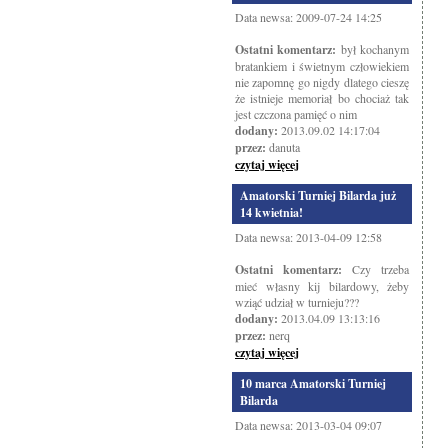
Data newsa: 2009-07-24 14:25
Ostatni komentarz:
był kochanym
bratankiem i świetnym człowiekiem
nie zapomnę go nigdy dlatego cieszę
że istnieje memoriał bo chociaż tak
jest czczona pamięć o nim
dodany:
2013.09.02 14:17:04
przez:
danuta
czytaj więcej
Amatorski Turniej Bilarda już
14 kwietnia!
Data newsa: 2013-04-09 12:58
Ostatni komentarz:
Czy trzeba
mieć własny kij bilardowy, żeby
wziąć udział w turnieju???
dodany:
2013.04.09 13:13:16
przez:
nerq
czytaj więcej
10 marca Amatorski Turniej
Bilarda
Data newsa: 2013-03-04 09:07