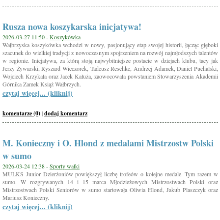
Rusza nowa koszykarska inicjatywa!
2026-03-27 11:50 -
Koszykówka
Wałbrzyska koszykówka wchodzi w nowy, pasjonujący etap swojej historii, łącząc głęboki
szacunek do wielkiej tradycji z nowoczesnym spojrzeniem na rozwój najmłodszych talentów
w regionie. Inicjatywa, za którą stoją najwybitniejsze postacie w dziejach klubu, tacy jak
Jerzy Żywarski, Ryszard Wieczorek, Tadeusz Reschke, Andrzej Adamek, Daniel Puchalski,
Wojciech Krzykała oraz Jacek Kałuża, zaowocowała powstaniem Stowarzyszenia Akademii
Górnika Zamek Książ Wałbrzych.
czytaj więcej... (kliknij)
komentarze (0)
|
dodaj komentarz
M. Konieczny i O. Hlond z medalami Mistrzostw Polski
w sumo
2026-03-24 12:38 -
Sporty walki
MULKS Junior Dzierżoniów powiększył liczbę trofeów o kolejne medale. Tym razem w
sumo. W rozgrywanych 14 i 15 marca Młodzieżowych Mistrzostwach Polski oraz
Mistrzostwach Polski Seniorów w sumo startowała Oliwia Hlond, Jakub Plaszczyk oraz
Mariusz Konieczny.
czytaj więcej... (kliknij)