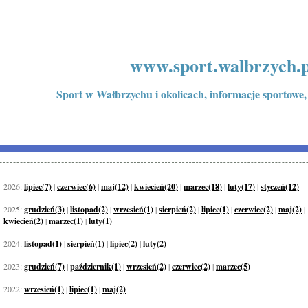
www.sport.walbrzych.p
Sport w Wałbrzychu i okolicach, informacje sportowe,
2026:
lipiec(7)
|
czerwiec(6)
|
maj(12)
|
kwiecień(20)
|
marzec(18)
|
luty(17)
|
styczeń(12)
2025:
grudzień(3)
|
listopad(2)
|
wrzesień(1)
|
sierpień(2)
|
lipiec(1)
|
czerwiec(2)
|
maj(2)
|
kwiecień(2)
|
marzec(1)
|
luty(1)
2024:
listopad(1)
|
sierpień(1)
|
lipiec(2)
|
luty(2)
2023:
grudzień(7)
|
październik(1)
|
wrzesień(2)
|
czerwiec(2)
|
marzec(5)
2022:
wrzesień(1)
|
lipiec(1)
|
maj(2)