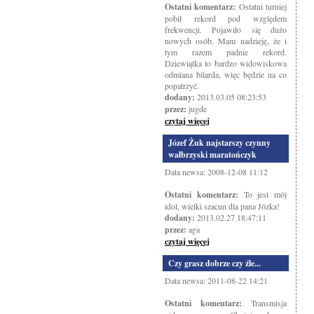
Ostatni komentarz:
Ostatni turniej
pobił rekord pod względem
frekwencji. Pojawiło się dużo
nowych osób. Mam nadzieję, że i
tym razem padnie rekord.
Dziewiątka to bardzo widowiskowa
odmiana bilarda, więc będzie na co
popatrzyć.
dodany:
2013.03.05 08:23:53
przez:
jugde
czytaj więcej
Józef Żuk najstarszy czynny
wałbrzyski maratończyk
Data newsa: 2008-12-08 11:12
Ostatni komentarz:
To jest mój
idol, wielki szacun dla pana Józka!
dodany:
2013.02.27 18:47:11
przez:
aga
czytaj więcej
Czy grasz dobrze czy źle...
Data newsa: 2011-08-22 14:21
Ostatni komentarz:
Transmisja