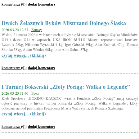
komentarze (0)
|
dodaj komentarz
Dwóch Żelaznych Byków Mistrzami Dolnego Śląska
2026-03-24 12:37 -
Zapasy
W dniu 21 marca 2026 r. w Krośnicach odbyły się Mistrzostwa Dolnego Śląska Młodzików
U14 i dzieci U11 w zapasach. UKS IRON BULLS Bielawa reprezentowali Jarosław
Łysonok 28kg, Nikodem Wyrzucki 31kg, Igor Górecki 39kg, Alan Kaliniak 47kg, Tomasz
Słomka 58kg, Adam Włodek 68kg, oraz Alim Suhan 57kg.
czytaj więcej... (kliknij)
komentarze (0)
|
dodaj komentarz
I Turniej Bokserski „Złoty Pociąg: Walka o Legendę”
2026-03-23 11:40 -
Boks
Klub Sportowy „BOXING KACZOR” wraz z Fundacją „Złoty Pociąg” mają zaszczyt
ogłosić pierwszy w historii turniej bokserski „Złoty Pociąg: Walka o Legendę”, który
odbędzie się pod patronatem Prezydenta Miasta Wałbrzycha, dr Romana Szełemeja.
czytaj więcej... (kliknij)
komentarze (0)
|
dodaj komentarz