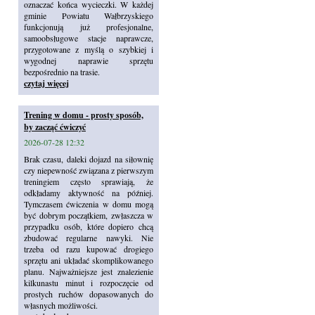
oznaczać końca wycieczki. W każdej
gminie Powiatu Wałbrzyskiego
funkcjonują już profesjonalne,
samoobsługowe stacje naprawcze,
przygotowane z myślą o szybkiej i
wygodnej naprawie sprzętu
bezpośrednio na trasie.
czytaj więcej
Trening w domu - prosty sposób,
by zacząć ćwiczyć
2026-07-28 12:32
Brak czasu, daleki dojazd na siłownię
czy niepewność związana z pierwszym
treningiem często sprawiają, że
odkładamy aktywność na później.
Tymczasem ćwiczenia w domu mogą
być dobrym początkiem, zwłaszcza w
przypadku osób, które dopiero chcą
zbudować regularne nawyki. Nie
trzeba od razu kupować drogiego
sprzętu ani układać skomplikowanego
planu. Najważniejsze jest znalezienie
kilkunastu minut i rozpoczęcie od
prostych ruchów dopasowanych do
własnych możliwości.