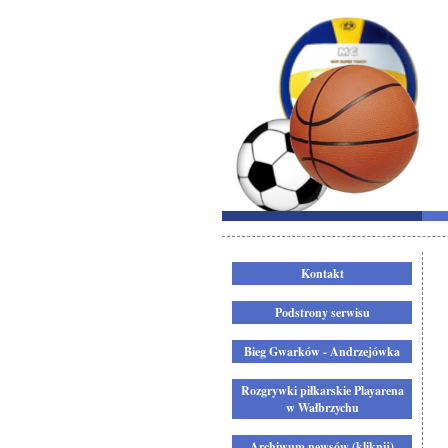
Kontakt
Podstrony serwisu
Bieg Gwarków - Andrzejówka
Rozgrywki piłkarskie Playarena
w Wałbrzychu
Archiwum newsów (kliknij)