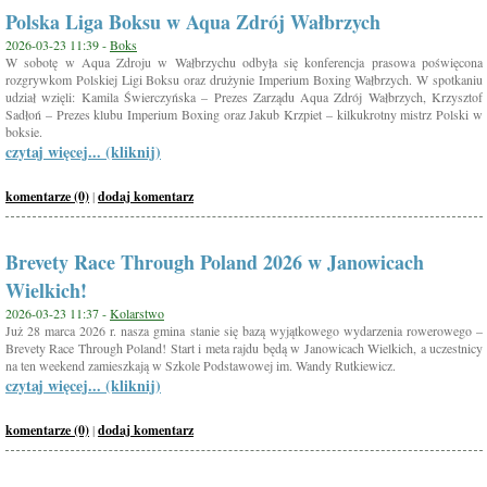
Polska Liga Boksu w Aqua Zdrój Wałbrzych
2026-03-23 11:39 -
Boks
W sobotę w Aqua Zdroju w Wałbrzychu odbyła się konferencja prasowa poświęcona
rozgrywkom Polskiej Ligi Boksu oraz drużynie Imperium Boxing Wałbrzych. W spotkaniu
udział wzięli: Kamila Świerczyńska – Prezes Zarządu Aqua Zdrój Wałbrzych, Krzysztof
Sadłoń – Prezes klubu Imperium Boxing oraz Jakub Krzpiet – kilkukrotny mistrz Polski w
boksie.
czytaj więcej... (kliknij)
komentarze (0)
|
dodaj komentarz
Brevety Race Through Poland 2026 w Janowicach
Wielkich!
2026-03-23 11:37 -
Kolarstwo
Już 28 marca 2026 r. nasza gmina stanie się bazą wyjątkowego wydarzenia rowerowego –
Brevety Race Through Poland! Start i meta rajdu będą w Janowicach Wielkich, a uczestnicy
na ten weekend zamieszkają w Szkole Podstawowej im. Wandy Rutkiewicz.
czytaj więcej... (kliknij)
komentarze (0)
|
dodaj komentarz