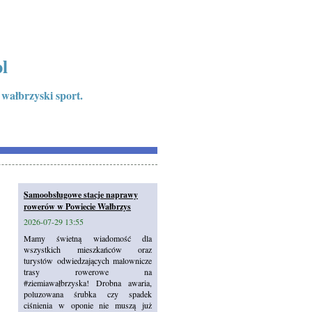
l
 wałbrzyski sport.
Samoobsługowe stacje naprawy
rowerów w Powiecie Wałbrzys
2026-07-29 13:55
Mamy świetną wiadomość dla
wszystkich mieszkańców oraz
turystów odwiedzających malownicze
trasy rowerowe na
#ziemiawałbrzyska! Drobna awaria,
poluzowana śrubka czy spadek
ciśnienia w oponie nie muszą już