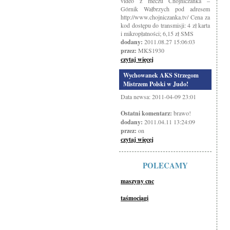
video z meczu Chojniczanka –
Górnik Wałbrzych pod adresem
http://www.chojniczanka.tv/ Cena za
kod dostępu do transmisji: 4 zł karta
i mikropłatności; 6,15 zł SMS
dodany:
2011.08.27 15:06:03
przez:
MKS1930
czytaj więcej
Wychowanek AKS Strzegom
Mistrzem Polski w Judo!
Data newsa: 2011-04-09 23:01
Ostatni komentarz:
brawo!
dodany:
2011.04.11 13:24:09
przez:
on
czytaj więcej
POLECAMY
maszyny cnc
taśmociągi