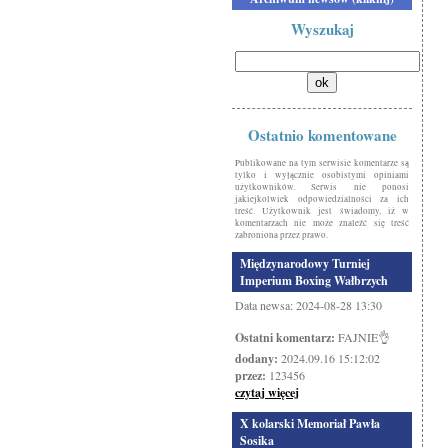
Wyszukaj
Ostatnio komentowane
Publikowane na tym serwisie komentarze są
tylko i wyłącznie osobistymi opiniami
użytkowników. Serwis nie ponosi
jakiejkolwiek odpowiedzialności za ich
treść. Użytkownik jest świadomy, iż w
komentarzach nie może znaleźć się treść
zabroniona przez prawo.
Międzynarodowy Turniej
Imperium Boxing Wałbrzych
Data newsa: 2024-08-28 13:30
Ostatni komentarz:
FAJNIE👌
dodany:
2024.09.16 15:12:02
przez:
123456
czytaj więcej
X kolarski Memoriał Pawła
Sosika