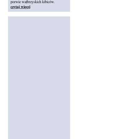
porwie wałbrzyskich kibiców.
czytaj więcej