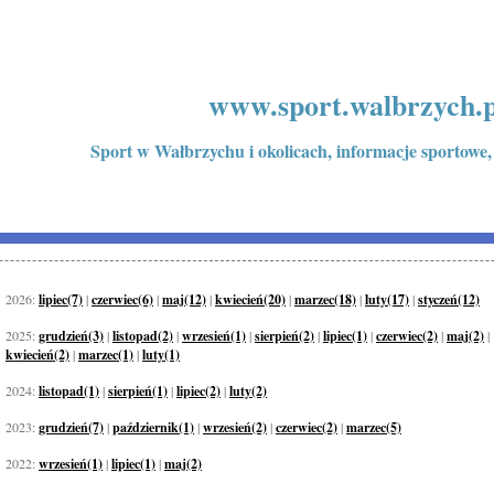
www.sport.walbrzych.p
Sport w Wałbrzychu i okolicach, informacje sportowe,
2026:
lipiec(7)
|
czerwiec(6)
|
maj(12)
|
kwiecień(20)
|
marzec(18)
|
luty(17)
|
styczeń(12)
2025:
grudzień(3)
|
listopad(2)
|
wrzesień(1)
|
sierpień(2)
|
lipiec(1)
|
czerwiec(2)
|
maj(2)
|
kwiecień(2)
|
marzec(1)
|
luty(1)
2024:
listopad(1)
|
sierpień(1)
|
lipiec(2)
|
luty(2)
2023:
grudzień(7)
|
październik(1)
|
wrzesień(2)
|
czerwiec(2)
|
marzec(5)
2022:
wrzesień(1)
|
lipiec(1)
|
maj(2)