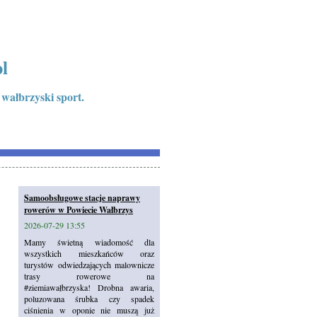
l
 wałbrzyski sport.
Samoobsługowe stacje naprawy
rowerów w Powiecie Wałbrzys
2026-07-29 13:55
Mamy świetną wiadomość dla
wszystkich mieszkańców oraz
turystów odwiedzających malownicze
trasy rowerowe na
#ziemiawałbrzyska! Drobna awaria,
poluzowana śrubka czy spadek
ciśnienia w oponie nie muszą już