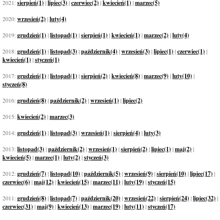
2021:
sierpień(1)
|
lipiec(3)
|
czerwiec(2)
|
kwiecień(1)
|
marzec(5)
2020:
wrzesień(2)
|
luty(4)
2019:
grudzień(1)
|
listopad(1)
|
sierpień(1)
|
kwiecień(1)
|
marzec(2)
|
luty(4)
2018:
grudzień(1)
|
listopad(3)
|
październik(4)
|
wrzesień(3)
|
lipiec(1)
|
czerwiec(1)
|
kwiecień(1)
|
styczeń(1)
2017:
grudzień(1)
|
listopad(1)
|
sierpień(2)
|
kwiecień(8)
|
marzec(9)
|
luty(10)
|
styczeń(8)
2016:
grudzień(8)
|
październik(2)
|
wrzesień(1)
|
lipiec(2)
2015:
kwiecień(2)
|
marzec(3)
2014:
grudzień(1)
|
listopad(3)
|
wrzesień(1)
|
sierpień(4)
|
luty(3)
2013:
listopad(3)
|
październik(2)
|
wrzesień(1)
|
sierpień(2)
|
lipiec(1)
|
maj(2)
|
kwiecień(5)
|
marzec(1)
|
luty(2)
|
styczeń(3)
2012:
grudzień(7)
|
listopad(10)
|
październik(5)
|
wrzesień(9)
|
sierpień(10)
|
lipiec(17)
|
czerwiec(6)
|
maj(12)
|
kwiecień(15)
|
marzec(11)
|
luty(19)
|
styczeń(15)
2011:
grudzień(8)
|
listopad(7)
|
październik(20)
|
wrzesień(22)
|
sierpień(24)
|
lipiec(32)
|
czerwiec(31)
|
maj(9)
|
kwiecień(13)
|
marzec(19)
|
luty(11)
|
styczeń(17)