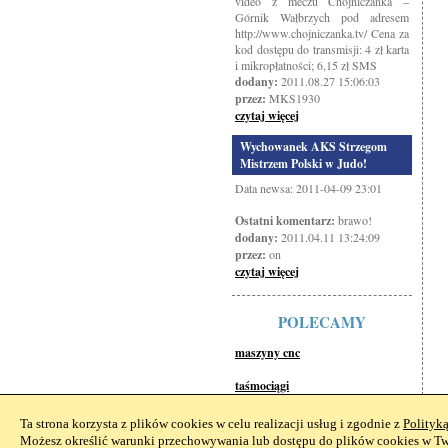
video z meczu Chojniczanka –
Górnik Wałbrzych pod adresem
http://www.chojniczanka.tv/ Cena za
kod dostępu do transmisji: 4 zł karta
i mikropłatności; 6,15 zł SMS
dodany:
2011.08.27 15:06:03
przez:
MKS1930
czytaj więcej
Wychowanek AKS Strzegom
Mistrzem Polski w Judo!
Data newsa: 2011-04-09 23:01
Ostatni komentarz:
brawo!
dodany:
2011.04.11 13:24:09
przez:
on
czytaj więcej
POLECAMY
maszyny cnc
taśmociągi
Ta strona korzysta z plików cookies w celu realizacji usług i zgodnie z
Polityk
Możesz określić warunki przechowywania lub dostępu do plików cookies w Two