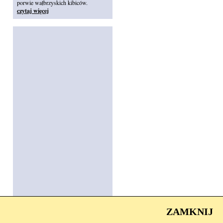
porwie wałbrzyskich kibiców.
czytaj więcej
ZAMKNIJ