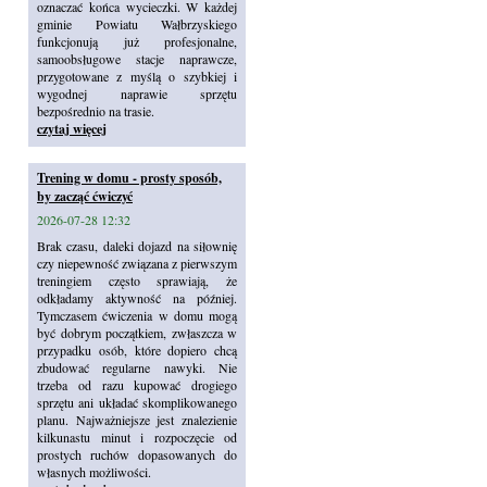
oznaczać końca wycieczki. W każdej
gminie Powiatu Wałbrzyskiego
funkcjonują już profesjonalne,
samoobsługowe stacje naprawcze,
przygotowane z myślą o szybkiej i
wygodnej naprawie sprzętu
bezpośrednio na trasie.
czytaj więcej
Trening w domu - prosty sposób,
by zacząć ćwiczyć
2026-07-28 12:32
Brak czasu, daleki dojazd na siłownię
czy niepewność związana z pierwszym
treningiem często sprawiają, że
odkładamy aktywność na później.
Tymczasem ćwiczenia w domu mogą
być dobrym początkiem, zwłaszcza w
przypadku osób, które dopiero chcą
zbudować regularne nawyki. Nie
trzeba od razu kupować drogiego
sprzętu ani układać skomplikowanego
planu. Najważniejsze jest znalezienie
kilkunastu minut i rozpoczęcie od
prostych ruchów dopasowanych do
własnych możliwości.