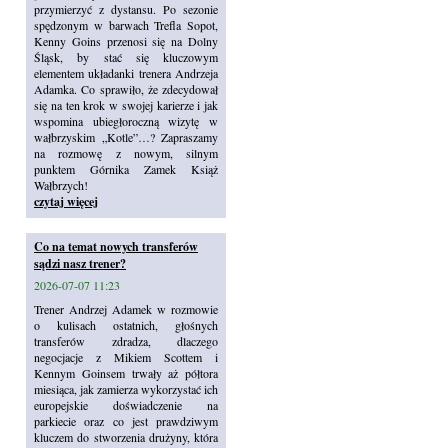
przymierzyć z dystansu. Po sezonie
spędzonym w barwach Trefla Sopot,
Kenny Goins przenosi się na Dolny
Śląsk, by stać się kluczowym
elementem układanki trenera Andrzeja
Adamka. Co sprawiło, że zdecydował
się na ten krok w swojej karierze i jak
wspomina ubiegłoroczną wizytę w
wałbrzyskim „Kotle”…? Zapraszamy
na rozmowę z nowym, silnym
punktem Górnika Zamek Książ
Wałbrzych!
czytaj więcej
Co na temat nowych transferów
sądzi nasz trener?
2026-07-07 11:23
Trener Andrzej Adamek w rozmowie
o kulisach ostatnich, głośnych
transferów zdradza, dlaczego
negocjacje z Mikiem Scottem i
Kennym Goinsem trwały aż półtora
miesiąca, jak zamierza wykorzystać ich
europejskie doświadczenie na
parkiecie oraz co jest prawdziwym
kluczem do stworzenia drużyny, która