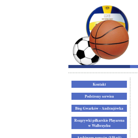
Kontakt
Podstrony serwisu
Bieg Gwarków - Andrzejówka
Rozgrywki piłkarskie Playarena
w Wałbrzychu
Archiwum newsów (kliknij)