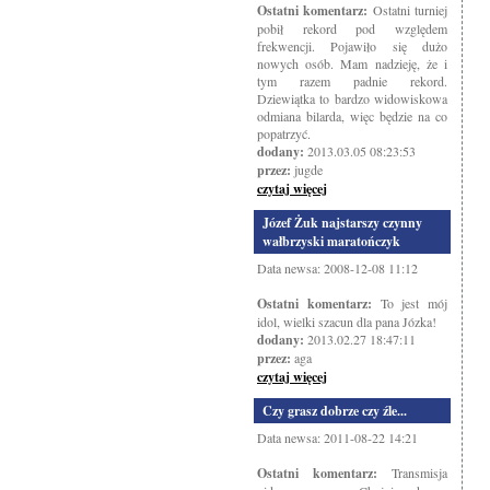
Ostatni komentarz:
Ostatni turniej
pobił rekord pod względem
frekwencji. Pojawiło się dużo
nowych osób. Mam nadzieję, że i
tym razem padnie rekord.
Dziewiątka to bardzo widowiskowa
odmiana bilarda, więc będzie na co
popatrzyć.
dodany:
2013.03.05 08:23:53
przez:
jugde
czytaj więcej
Józef Żuk najstarszy czynny
wałbrzyski maratończyk
Data newsa: 2008-12-08 11:12
Ostatni komentarz:
To jest mój
idol, wielki szacun dla pana Józka!
dodany:
2013.02.27 18:47:11
przez:
aga
czytaj więcej
Czy grasz dobrze czy źle...
Data newsa: 2011-08-22 14:21
Ostatni komentarz:
Transmisja