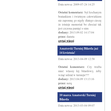
Data newsa: 2009-07-24 14:25
Ostatni komentarz:
był kochanym
bratankiem i świetnym człowiekiem
nie zapomnę go nigdy dlatego cieszę
że istnieje memoriał bo chociaż tak
jest czczona pamięć o nim
dodany:
2013.09.02 14:17:04
przez:
danuta
czytaj więcej
Amatorski Turniej Bilarda już
14 kwietnia!
Data newsa: 2013-04-09 12:58
Ostatni komentarz:
Czy trzeba
mieć własny kij bilardowy, żeby
wziąć udział w turnieju???
dodany:
2013.04.09 13:13:16
przez:
nerq
czytaj więcej
10 marca Amatorski Turniej
Bilarda
Data newsa: 2013-03-04 09:07