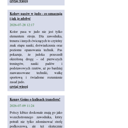
czytaj więcej
Kolory pasów w judo - co oznaczają
i jak je zdobyć
2026-07-28 12:17
Kolor pasa w judo nie jest tylko
elementem stroju. Dla zawodnika,
trenera i innych ćwiczących to czytelny
znak etapu nauki, doświadczenia oraz
poziomu opanowania technik. Pas
pokazuje, że judoka przeszedł
określoną drogę – od pierwszych
treningów, nauki padów i
podstawowych rzutów, aż po bardziej
zaawansowane techniki, walkę
sportową i świadome rozumienie
zasad judo.
czytaj więcej
Kenny Goins o kulisach transferu!
2026-07-09 11:24
Polscy kibice doskonale znają go jako
wszechstronnego zawodnika, który
potrafi nie tylko zdominować strefę
podkoszową, ale też skutecznie