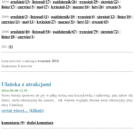
2010:
grudzień(13)
|
listopad(17)
|
październik(26)
|
wrzesień(29)
|
sierpień(22)
|
lipiec(17)
|
czerwiec(3)
|
maj(17)
|
kwiecień(23)
|
marzec(16)
|
luty(26)
|
styczeń(3)
2009:
grudzień(2)
|
listopad(11)
|
październik(10)
|
wrzesień(4)
|
sierpień(12)
|
lipiec(10)
|
czerwiec(11)
|
maj(11)
|
kwiecień(27)
|
marzec(31)
|
luty(32)
|
styczeń(43)
2008:
grudzień(44)
|
listopad(54)
|
październik(67)
|
wrzesień(79)
|
sierpień(72)
|
lipiec(18)
|
czerwiec(1)
201:
(1)
Lista newsów z miesiąca
wrzesień 2014
Znaleziono
1
newsów
Ułańska z atrakcjami
2014-09-09 12:39
Nowe boiska sportowe do gry w piłkę nożną oraz koszykówkę i siatkówkę, plac zabaw dla
dzieci, strefa rekreacyjną dla seniora… tak właśnie wygląda obecnie teren rekreacyjny przy
ulicy Ułańskiej.
czytaj więcej... (kliknij)
komentarze (0)
|
dodaj komentarz