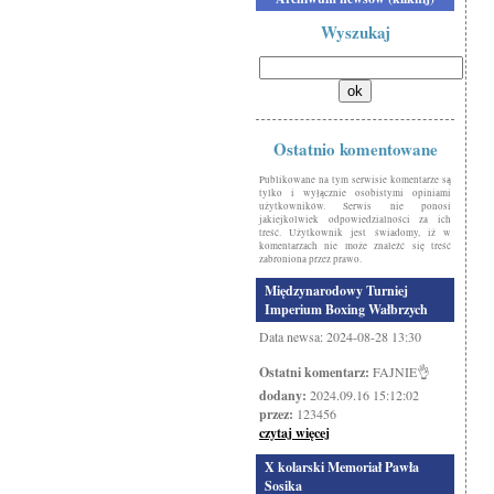
Wyszukaj
Ostatnio komentowane
Publikowane na tym serwisie komentarze są
tylko i wyłącznie osobistymi opiniami
użytkowników. Serwis nie ponosi
jakiejkolwiek odpowiedzialności za ich
treść. Użytkownik jest świadomy, iż w
komentarzach nie może znaleźć się treść
zabroniona przez prawo.
Międzynarodowy Turniej
Imperium Boxing Wałbrzych
Data newsa: 2024-08-28 13:30
Ostatni komentarz:
FAJNIE👌
dodany:
2024.09.16 15:12:02
przez:
123456
czytaj więcej
X kolarski Memoriał Pawła
Sosika