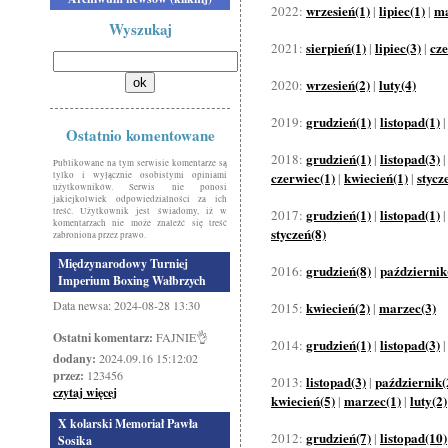
wrzesień(1)
lipiec(1)
ma
2022:
|
|
Wyszukaj
sierpień(1)
lipiec(3)
cze
2021:
|
|
wrzesień(2)
luty(4)
2020:
|
grudzień(1)
listopad(1)
2019:
|
Ostatnio komentowane
grudzień(1)
listopad(3)
2018:
|
Publikowane na tym serwisie komentarze są
czerwiec(1)
kwiecień(1)
stycz
tylko i wyłącznie osobistymi opiniami
|
|
użytkowników. Serwis nie ponosi
jakiejkolwiek odpowiedzialności za ich
treść. Użytkownik jest świadomy, iż w
grudzień(1)
listopad(1)
2017:
|
komentarzach nie może znaleźć się treść
styczeń(8)
zabroniona przez prawo.
Międzynarodowy Turniej
grudzień(8)
październik
2016:
|
Imperium Boxing Wałbrzych
Data newsa: 2024-08-28 13:30
kwiecień(2)
marzec(3)
2015:
|
Ostatni komentarz:
FAJNIE👌
grudzień(1)
listopad(3)
2014:
|
dodany:
2024.09.16 15:12:02
przez:
123456
listopad(3)
październik(
2013:
|
czytaj więcej
kwiecień(5)
marzec(1)
luty(2)
|
|
X kolarski Memoriał Pawła
grudzień(7)
listopad(10)
2012:
|
Sosika