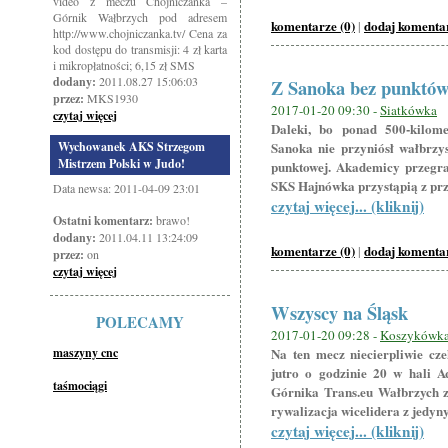
video z meczu Chojniczanka –
Górnik Wałbrzych pod adresem
komentarze (0)
dodaj komenta
|
http://www.chojniczanka.tv/ Cena za
kod dostępu do transmisji: 4 zł karta
i mikropłatności; 6,15 zł SMS
dodany:
2011.08.27 15:06:03
Z Sanoka bez punktó
przez:
MKS1930
2017-01-20 09:30 -
Siatkówka
czytaj więcej
Daleki, bo ponad 500-kilom
Wychowanek AKS Strzegom
Sanoka nie przyniósł wałbrzy
Mistrzem Polski w Judo!
punktowej. Akademicy przegral
SKS Hajnówka przystąpią z prze
Data newsa: 2011-04-09 23:01
czytaj więcej... (kliknij)
Ostatni komentarz:
brawo!
dodany:
2011.04.11 13:24:09
komentarze (0)
dodaj komenta
|
przez:
on
czytaj więcej
Wszyscy na Śląsk
POLECAMY
2017-01-20 09:28 -
Koszykówk
maszyny cnc
Na ten mecz niecierpliwie cz
jutro o godzinie 20 w hali 
taśmociągi
Górnika Trans.eu Wałbrzych z
rywalizacja wicelidera z jed
czytaj więcej... (kliknij)