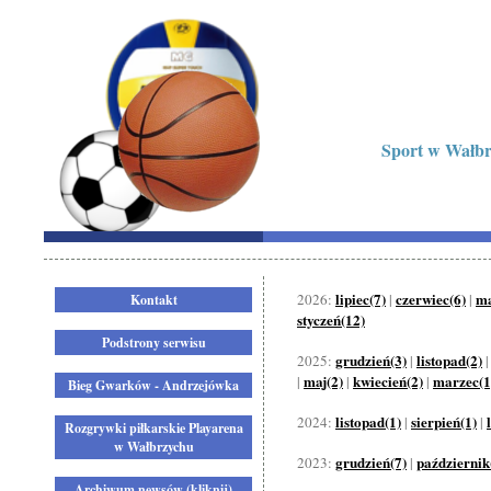
Sport w Wałbrz
lipiec(7)
czerwiec(6)
ma
2026:
|
|
Kontakt
styczeń(12)
Podstrony serwisu
grudzień(3)
listopad(2)
2025:
|
maj(2)
kwiecień(2)
marzec(1
|
|
|
Bieg Gwarków - Andrzejówka
listopad(1)
sierpień(1)
2024:
|
|
Rozgrywki piłkarskie Playarena
w Wałbrzychu
grudzień(7)
październik
2023:
|
Archiwum newsów (kliknij)