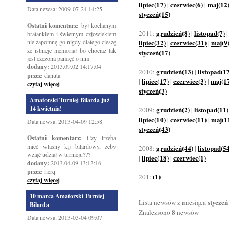
lipiec(17)
czerwiec(6)
maj(12
|
|
Data newsa: 2009-07-24 14:25
styczeń(15)
Ostatni komentarz:
był kochanym
grudzień(8)
listopad(7)
2011:
|
bratankiem i świetnym człowiekiem
nie zapomnę go nigdy dlatego cieszę
lipiec(32)
czerwiec(31)
maj(9
|
|
że istnieje memoriał bo chociaż tak
styczeń(17)
jest czczona pamięć o nim
dodany:
2013.09.02 14:17:04
grudzień(13)
listopad(1
2010:
|
przez:
danuta
lipiec(17)
czerwiec(3)
maj(1
|
|
|
czytaj więcej
styczeń(3)
Amatorski Turniej Bilarda już
14 kwietnia!
grudzień(2)
listopad(11)
2009:
|
lipiec(10)
czerwiec(11)
maj(1
|
|
Data newsa: 2013-04-09 12:58
styczeń(43)
Ostatni komentarz:
Czy trzeba
mieć własny kij bilardowy, żeby
grudzień(44)
listopad(5
2008:
|
wziąć udział w turnieju???
lipiec(18)
czerwiec(1)
|
|
dodany:
2013.04.09 13:13:16
przez:
nerq
(1)
201:
czytaj więcej
10 marca Amatorski Turniej
styczeń
Lista newsów z miesiąca
Bilarda
8
Znaleziono
newsów
Data newsa: 2013-03-04 09:07