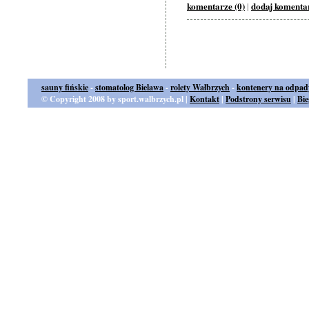
komentarze (0)
dodaj komenta
|
sauny fińskie
-
stomatolog Bielawa
-
rolety Wałbrzych
-
kontenery na odpad
© Copyright 2008 by sport.walbrzych.pl |
Kontakt
|
Podstrony serwisu
|
Bi