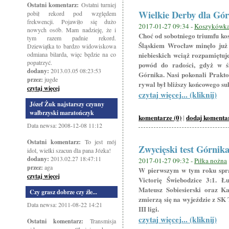
Ostatni komentarz:
Ostatni turniej
Wielkie Derby dla Gó
pobił rekord pod względem
frekwencji. Pojawiło się dużo
2017-01-27 09:34 -
Koszykówk
nowych osób. Mam nadzieję, że i
Choć od sobotniego triumfu k
tym razem padnie rekord.
Śląskiem Wrocław minęło już t
Dziewiątka to bardzo widowiskowa
odmiana bilarda, więc będzie na co
niebieskich wciąż rozpamiętuj
popatrzyć.
powód do radości, gdyż w ś
dodany:
2013.03.05 08:23:53
Górnika. Nasi pokonali Prakto
przez:
jugde
rywal był bliższy końcowego su
czytaj więcej
czytaj więcej... (kliknij)
Józef Żuk najstarszy czynny
wałbrzyski maratończyk
komentarze (0)
dodaj komenta
|
Data newsa: 2008-12-08 11:12
Ostatni komentarz:
To jest mój
Zwycięski test Górnik
idol, wielki szacun dla pana Józka!
dodany:
2013.02.27 18:47:11
2017-01-27 09:32 -
Piłka nożna
przez:
aga
W pierwszym w tym roku spraw
czytaj więcej
Victorię Świebodzice 3:1. Ł
Mateusz Sobiesierski oraz Ka
Czy grasz dobrze czy źle...
zmierzą się na wyjeździe z SK 
Data newsa: 2011-08-22 14:21
III ligi.
czytaj więcej... (kliknij)
Ostatni komentarz:
Transmisja