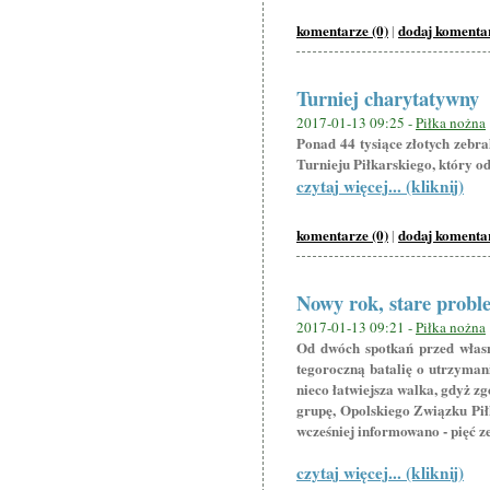
komentarze (0)
dodaj komenta
|
Turniej charytatywny
2017-01-13 09:25 -
Piłka nożna
Ponad 44 tysiące złotych zebr
Turnieju Piłkarskiego, który od
czytaj więcej... (kliknij)
komentarze (0)
dodaj komenta
|
Nowy rok, stare probl
2017-01-13 09:21 -
Piłka nożna
Od dwóch spotkań przed własn
tegoroczną batalię o utrzymani
nieco łatwiejsza walka, gdyż z
grupę, Opolskiego Związku Piłki
wcześniej informowano - pięć z
czytaj więcej... (kliknij)