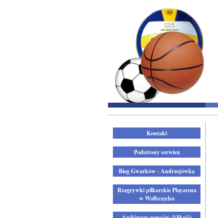
Kontakt
Podstrony serwisu
Bieg Gwarków - Andrzejówka
Rozgrywki piłkarskie Playarena
w Wałbrzychu
Archiwum newsów (kliknij)