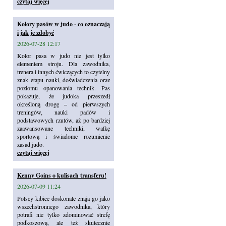
czytaj więcej
Kolory pasów w judo - co oznaczają
i jak je zdobyć
2026-07-28 12:17
Kolor pasa w judo nie jest tylko
elementem stroju. Dla zawodnika,
trenera i innych ćwiczących to czytelny
znak etapu nauki, doświadczenia oraz
poziomu opanowania technik. Pas
pokazuje, że judoka przeszedł
określoną drogę – od pierwszych
treningów, nauki padów i
podstawowych rzutów, aż po bardziej
zaawansowane techniki, walkę
sportową i świadome rozumienie
zasad judo.
czytaj więcej
Kenny Goins o kulisach transferu!
2026-07-09 11:24
Polscy kibice doskonale znają go jako
wszechstronnego zawodnika, który
potrafi nie tylko zdominować strefę
podkoszową, ale też skutecznie