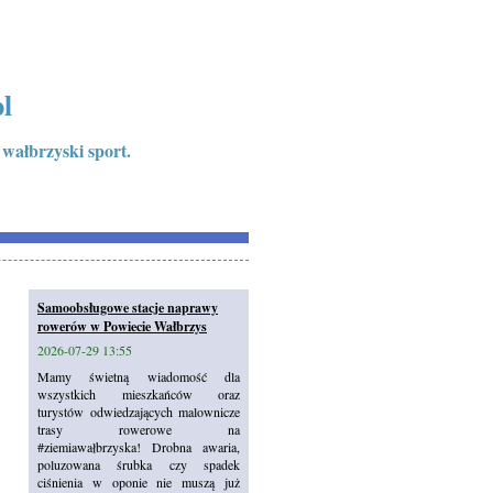
l
 wałbrzyski sport.
Samoobsługowe stacje naprawy
rowerów w Powiecie Wałbrzys
2026-07-29 13:55
Mamy świetną wiadomość dla
wszystkich mieszkańców oraz
turystów odwiedzających malownicze
trasy rowerowe na
#ziemiawałbrzyska! Drobna awaria,
poluzowana śrubka czy spadek
ciśnienia w oponie nie muszą już