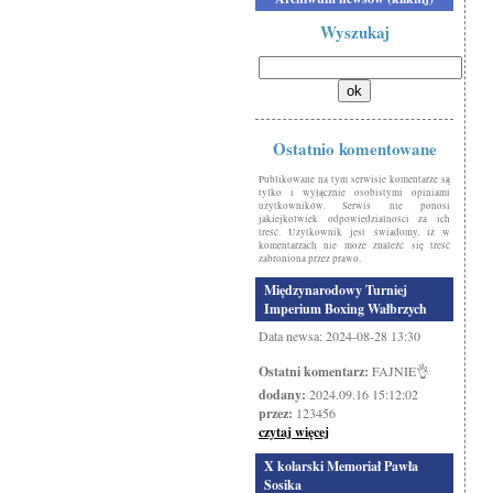
Wyszukaj
Ostatnio komentowane
Publikowane na tym serwisie komentarze są
tylko i wyłącznie osobistymi opiniami
użytkowników. Serwis nie ponosi
jakiejkolwiek odpowiedzialności za ich
treść. Użytkownik jest świadomy, iż w
komentarzach nie może znaleźć się treść
zabroniona przez prawo.
Międzynarodowy Turniej
Imperium Boxing Wałbrzych
Data newsa: 2024-08-28 13:30
Ostatni komentarz:
FAJNIE👌
dodany:
2024.09.16 15:12:02
przez:
123456
czytaj więcej
X kolarski Memoriał Pawła
Sosika