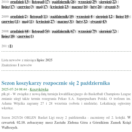
2010:
grudzień(13)
|
listopad(17)
|
październik(26)
|
wrzesień(29)
|
sierpień(22)
|
lipiec(17)
|
czerwiec(3)
|
maj(17)
|
kwiecień(23)
|
marzec(16)
|
luty(26)
|
styczeń(3)
2009:
grudzień(2)
|
listopad(11)
|
październik(10)
|
wrzesień(4)
|
sierpień(12)
|
lipiec(10)
|
czerwiec(11)
|
maj(11)
|
kwiecień(27)
|
marzec(31)
|
luty(32)
|
styczeń(43)
2008:
grudzień(44)
|
listopad(54)
|
październik(67)
|
wrzesień(79)
|
sierpień(72)
|
lipiec(18)
|
czerwiec(1)
201:
(1)
Lista newsów z miesiąca
lipiec 2025
Znaleziono
1
newsów
Sezon koszykarzy rozpocznie się 2 października
2025-07-24 08:44 -
Koszykówka
plk.pl - W związku z nową datą turnieju kwalifikacyjnego do Basketball Champions League
zmianie uległ także termin rozegrania Pekao S.A. Superpucharu Polski. O trofeum im.
Adama Wójcika zagramy 27 i 28 września (sobota i niedziela). Lokalizację ogłosimy
wkrótce.
Sezon 2025/26 ORLEN Basket Ligi ruszy 2 października - zaczniemy od 2. kolejki.
W
czwartek 02.10. zobaczymy mecz Zastalu Zielona Góra z Górnikiem Zamek Książ
Wałbrzych
.