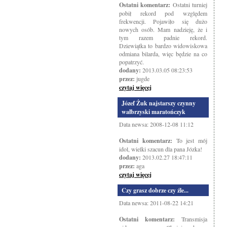
Ostatni komentarz:
Ostatni turniej
pobił rekord pod względem
frekwencji. Pojawiło się dużo
nowych osób. Mam nadzieję, że i
tym razem padnie rekord.
Dziewiątka to bardzo widowiskowa
odmiana bilarda, więc będzie na co
popatrzyć.
dodany:
2013.03.05 08:23:53
przez:
jugde
czytaj więcej
Józef Żuk najstarszy czynny
wałbrzyski maratończyk
Data newsa: 2008-12-08 11:12
Ostatni komentarz:
To jest mój
idol, wielki szacun dla pana Józka!
dodany:
2013.02.27 18:47:11
przez:
aga
czytaj więcej
Czy grasz dobrze czy źle...
Data newsa: 2011-08-22 14:21
Ostatni komentarz:
Transmisja