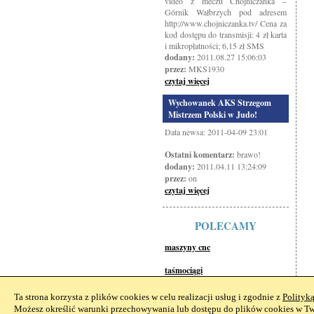
video z meczu Chojniczanka –
Górnik Wałbrzych pod adresem
http://www.chojniczanka.tv/ Cena za
kod dostępu do transmisji: 4 zł karta
i mikropłatności; 6,15 zł SMS
dodany:
2011.08.27 15:06:03
przez:
MKS1930
czytaj więcej
Wychowanek AKS Strzegom
Mistrzem Polski w Judo!
Data newsa: 2011-04-09 23:01
Ostatni komentarz:
brawo!
dodany:
2011.04.11 13:24:09
przez:
on
czytaj więcej
POLECAMY
maszyny cnc
taśmociągi
Ta strona korzysta z plików cookies w celu realizacji usług i zgodnie z
Polityk
Możesz określić warunki przechowywania lub dostępu do plików cookies w Two