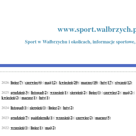
www.sport.walbrzych.p
Sport w Wałbrzychu i okolicach, informacje sportowe,
2026:
lipiec(7)
|
czerwiec(6)
|
maj(12)
|
kwiecień(20)
|
marzec(18)
|
luty(17)
|
styczeń(12)
2025:
grudzień(3)
|
listopad(2)
|
wrzesień(1)
|
sierpień(2)
|
lipiec(1)
|
czerwiec(2)
|
maj(2)
|
kwiecień(2)
|
marzec(1)
|
luty(1)
2024:
listopad(1)
|
sierpień(1)
|
lipiec(2)
|
luty(2)
2023:
grudzień(7)
|
październik(1)
|
wrzesień(2)
|
czerwiec(2)
|
marzec(5)
2022:
wrzesień(1)
|
lipiec(1)
|
maj(2)