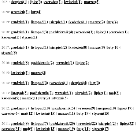
2021:
sierpień(1)
|
lipiec(3)
|
czerwiec(2)
|
kwiecień(1)
|
marzec(5)
2020:
wrzesień(2)
|
luty(4)
2019:
grudzień(1)
|
listopad(1)
|
sierpień(1)
|
kwiecień(1)
|
marzec(2)
|
luty(4)
2018:
grudzień(1)
|
listopad(3)
|
październik(4)
|
wrzesień(3)
|
lipiec(1)
|
czerwiec(1)
|
kwiecień(1)
|
styczeń(1)
2017:
grudzień(1)
|
listopad(1)
|
sierpień(2)
|
kwiecień(8)
|
marzec(9)
|
luty(10)
|
styczeń(8)
2016:
grudzień(8)
|
październik(2)
|
wrzesień(1)
|
lipiec(2)
2015:
kwiecień(2)
|
marzec(3)
2014:
grudzień(1)
|
listopad(3)
|
wrzesień(1)
|
sierpień(4)
|
luty(3)
2013:
listopad(3)
|
październik(2)
|
wrzesień(1)
|
sierpień(2)
|
lipiec(1)
|
maj(2)
|
kwiecień(5)
|
marzec(1)
|
luty(2)
|
styczeń(3)
2012:
grudzień(7)
|
listopad(10)
|
październik(5)
|
wrzesień(9)
|
sierpień(10)
|
lipiec(17)
|
czerwiec(6)
|
maj(12)
|
kwiecień(15)
|
marzec(11)
|
luty(19)
|
styczeń(15)
2011:
grudzień(8)
|
listopad(7)
|
październik(20)
|
wrzesień(22)
|
sierpień(24)
|
lipiec(32)
|
czerwiec(31)
|
maj(9)
|
kwiecień(13)
|
marzec(19)
|
luty(11)
|
styczeń(17)