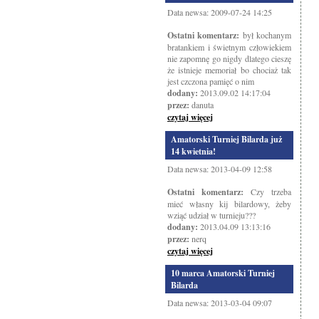
Data newsa: 2009-07-24 14:25
Ostatni komentarz:
był kochanym
bratankiem i świetnym człowiekiem
nie zapomnę go nigdy dlatego cieszę
że istnieje memoriał bo chociaż tak
jest czczona pamięć o nim
dodany:
2013.09.02 14:17:04
przez:
danuta
czytaj więcej
Amatorski Turniej Bilarda już
14 kwietnia!
Data newsa: 2013-04-09 12:58
Ostatni komentarz:
Czy trzeba
mieć własny kij bilardowy, żeby
wziąć udział w turnieju???
dodany:
2013.04.09 13:13:16
przez:
nerq
czytaj więcej
10 marca Amatorski Turniej
Bilarda
Data newsa: 2013-03-04 09:07