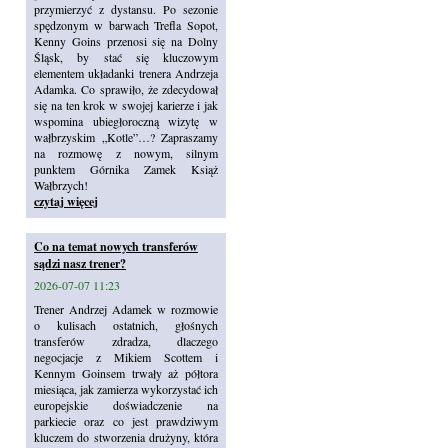
przymierzyć z dystansu. Po sezonie
spędzonym w barwach Trefla Sopot,
Kenny Goins przenosi się na Dolny
Śląsk, by stać się kluczowym
elementem układanki trenera Andrzeja
Adamka. Co sprawiło, że zdecydował
się na ten krok w swojej karierze i jak
wspomina ubiegłoroczną wizytę w
wałbrzyskim „Kotle”…? Zapraszamy
na rozmowę z nowym, silnym
punktem Górnika Zamek Książ
Wałbrzych!
czytaj więcej
Co na temat nowych transferów
sądzi nasz trener?
2026-07-07 11:23
Trener Andrzej Adamek w rozmowie
o kulisach ostatnich, głośnych
transferów zdradza, dlaczego
negocjacje z Mikiem Scottem i
Kennym Goinsem trwały aż półtora
miesiąca, jak zamierza wykorzystać ich
europejskie doświadczenie na
parkiecie oraz co jest prawdziwym
kluczem do stworzenia drużyny, która