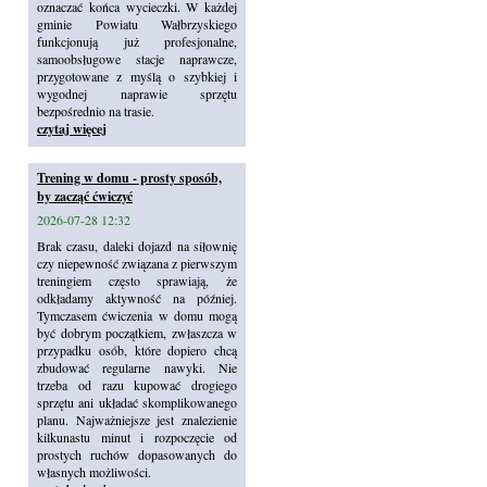
oznaczać końca wycieczki. W każdej
gminie Powiatu Wałbrzyskiego
funkcjonują już profesjonalne,
samoobsługowe stacje naprawcze,
przygotowane z myślą o szybkiej i
wygodnej naprawie sprzętu
bezpośrednio na trasie.
czytaj więcej
Trening w domu - prosty sposób,
by zacząć ćwiczyć
2026-07-28 12:32
Brak czasu, daleki dojazd na siłownię
czy niepewność związana z pierwszym
treningiem często sprawiają, że
odkładamy aktywność na później.
Tymczasem ćwiczenia w domu mogą
być dobrym początkiem, zwłaszcza w
przypadku osób, które dopiero chcą
zbudować regularne nawyki. Nie
trzeba od razu kupować drogiego
sprzętu ani układać skomplikowanego
planu. Najważniejsze jest znalezienie
kilkunastu minut i rozpoczęcie od
prostych ruchów dopasowanych do
własnych możliwości.