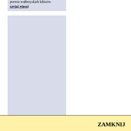
porwie wałbrzyskich kibiców.
czytaj więcej
ZAMKNIJ