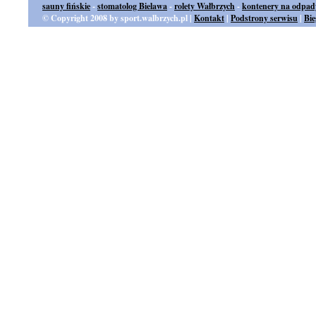
sauny fińskie
-
stomatolog Bielawa
-
rolety Wałbrzych
-
kontenery na odpad
© Copyright 2008 by sport.walbrzych.pl |
Kontakt
|
Podstrony serwisu
|
Bi