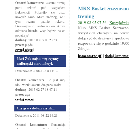
Ostatni komentarz:
Ostatni turniej
MKS Basket Szczawno-
pobił rekord pod względem
frekwencji. Pojawiło się dużo
trening
nowych osób. Mam nadzieję, że i
tym razem padnie rekord.
2019-08-05 07:56 -
Koszykówk
Dziewiątka to bardzo widowiskowa
Klub MKS Basket Szczawno-Zd
odmiana bilarda, więc będzie na co
wszystkich chętnych na otwart
popatrzyć.
dołączyć do drużyny i spróbować
dodany:
2013.03.05 08:23:53
rozpocznie się o godzinie 19:0
przez:
jugde
Zdroju.
czytaj więcej
komentarze (0)
dodaj komenta
|
Józef Żuk najstarszy czynny
wałbrzyski maratończyk
Data newsa: 2008-12-08 11:12
Ostatni komentarz:
To jest mój
idol, wielki szacun dla pana Józka!
dodany:
2013.02.27 18:47:11
przez:
aga
czytaj więcej
Czy grasz dobrze czy źle...
Data newsa: 2011-08-22 14:21
Ostatni komentarz:
Transmisja