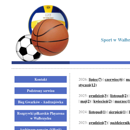
Sport w Wałbrz
lipiec(7)
czerwiec(6)
ma
2026:
|
|
Kontakt
styczeń(12)
Podstrony serwisu
grudzień(3)
listopad(2)
2025:
|
maj(2)
kwiecień(2)
marzec(1
|
|
|
Bieg Gwarków - Andrzejówka
listopad(1)
sierpień(1)
2024:
|
|
Rozgrywki piłkarskie Playarena
w Wałbrzychu
grudzień(7)
październik
2023:
|
Archiwum newsów (kliknij)