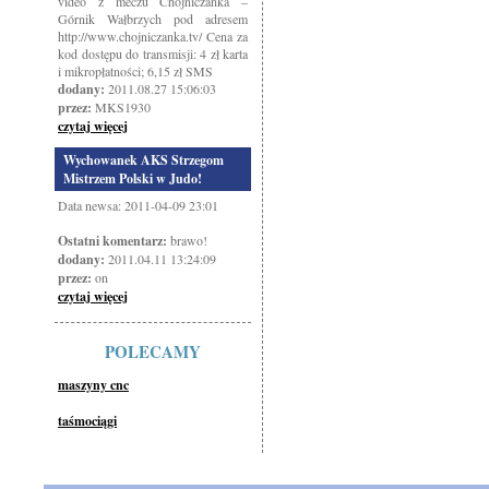
video z meczu Chojniczanka –
Górnik Wałbrzych pod adresem
http://www.chojniczanka.tv/ Cena za
kod dostępu do transmisji: 4 zł karta
i mikropłatności; 6,15 zł SMS
dodany:
2011.08.27 15:06:03
przez:
MKS1930
czytaj więcej
Wychowanek AKS Strzegom
Mistrzem Polski w Judo!
Data newsa: 2011-04-09 23:01
Ostatni komentarz:
brawo!
dodany:
2011.04.11 13:24:09
przez:
on
czytaj więcej
POLECAMY
maszyny cnc
taśmociągi