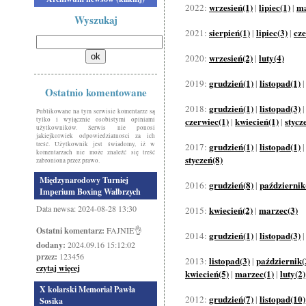
wrzesień(1)
lipiec(1)
ma
2022:
|
|
Wyszukaj
sierpień(1)
lipiec(3)
cze
2021:
|
|
wrzesień(2)
luty(4)
2020:
|
grudzień(1)
listopad(1)
2019:
|
Ostatnio komentowane
grudzień(1)
listopad(3)
2018:
|
Publikowane na tym serwisie komentarze są
czerwiec(1)
kwiecień(1)
stycz
tylko i wyłącznie osobistymi opiniami
|
|
użytkowników. Serwis nie ponosi
jakiejkolwiek odpowiedzialności za ich
treść. Użytkownik jest świadomy, iż w
grudzień(1)
listopad(1)
2017:
|
komentarzach nie może znaleźć się treść
styczeń(8)
zabroniona przez prawo.
Międzynarodowy Turniej
grudzień(8)
październik
2016:
|
Imperium Boxing Wałbrzych
Data newsa: 2024-08-28 13:30
kwiecień(2)
marzec(3)
2015:
|
Ostatni komentarz:
FAJNIE👌
grudzień(1)
listopad(3)
2014:
|
dodany:
2024.09.16 15:12:02
przez:
123456
listopad(3)
październik(
2013:
|
czytaj więcej
kwiecień(5)
marzec(1)
luty(2)
|
|
X kolarski Memoriał Pawła
grudzień(7)
listopad(10)
2012:
|
Sosika