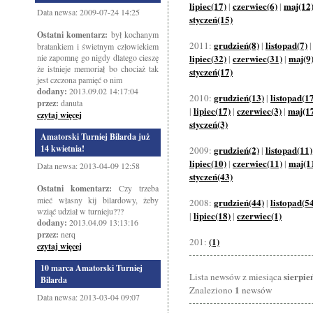
lipiec(17)
czerwiec(6)
maj(12
|
|
Data newsa: 2009-07-24 14:25
styczeń(15)
Ostatni komentarz:
był kochanym
grudzień(8)
listopad(7)
2011:
|
bratankiem i świetnym człowiekiem
nie zapomnę go nigdy dlatego cieszę
lipiec(32)
czerwiec(31)
maj(9
|
|
że istnieje memoriał bo chociaż tak
styczeń(17)
jest czczona pamięć o nim
dodany:
2013.09.02 14:17:04
grudzień(13)
listopad(1
2010:
|
przez:
danuta
lipiec(17)
czerwiec(3)
maj(1
|
|
|
czytaj więcej
styczeń(3)
Amatorski Turniej Bilarda już
14 kwietnia!
grudzień(2)
listopad(11)
2009:
|
lipiec(10)
czerwiec(11)
maj(1
|
|
Data newsa: 2013-04-09 12:58
styczeń(43)
Ostatni komentarz:
Czy trzeba
mieć własny kij bilardowy, żeby
grudzień(44)
listopad(5
2008:
|
wziąć udział w turnieju???
lipiec(18)
czerwiec(1)
|
|
dodany:
2013.04.09 13:13:16
przez:
nerq
(1)
201:
czytaj więcej
10 marca Amatorski Turniej
sierpie
Lista newsów z miesiąca
Bilarda
1
Znaleziono
newsów
Data newsa: 2013-03-04 09:07